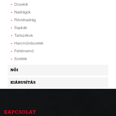
Dzsekik
Nadrágok
Rövidnadrág
Sapkák
Tartozékok
Harcművészetek
Fehérnemű
Szettek
NŐI
KIÁRUSÍTÁS
KAPCSOLAT