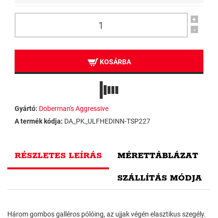
+
-
KOSÁRBA
Gyártó:
Doberman's Aggressive
A termék kódja:
DA_PK_ULFHEDINN-TSP227
RÉSZLETES LEÍRÁS
MÉRETTÁBLÁZAT
SZÁLLÍTÁS MÓDJA
Három gombos galléros pólóing, az ujjak végén elasztikus szegély.