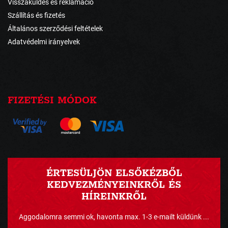
Visszaküldés és reklamáció
Szállítás és fizetés
Általános szerződési feltételek
Adatvédelmi irányelvek
FIZETÉSI MÓDOK
ÉRTESÜLJÖN ELSŐKÉZBŐL
KEDVEZMÉNYEINKRŐL ÉS
HÍREINKRŐL
Aggodalomra semmi ok, havonta max. 1-3 e-mailt küldünk ...