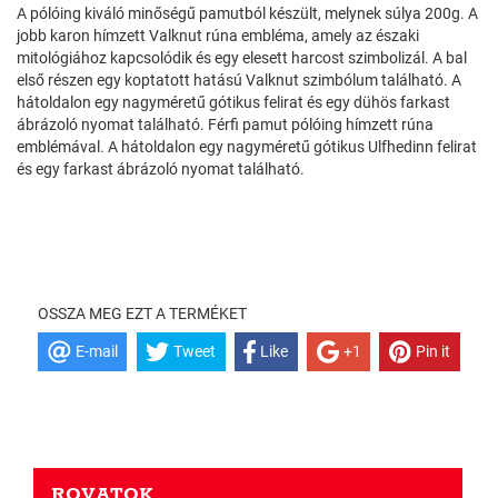
A pólóing kiváló minőségű pamutból készült, melynek súlya 200g. A
jobb karon hímzett Valknut rúna embléma, amely az északi
mitológiához kapcsolódik és egy elesett harcost szimbolizál. A bal
első részen egy koptatott hatású Valknut szimbólum található. A
hátoldalon egy nagyméretű gótikus felirat és egy dühös farkast
ábrázoló nyomat található. Férfi pamut pólóing hímzett rúna
emblémával. A hátoldalon egy nagyméretű gótikus Ulfhedinn felirat
és egy farkast ábrázoló nyomat található.
OSSZA MEG EZT A TERMÉKET
E-mail
Tweet
Like
+1
Pin it
ROVATOK