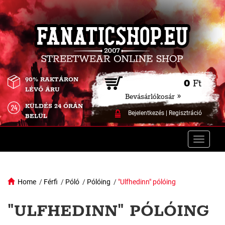
90% RAKTÁRON
0
Ft
LÉVŐ ÁRU
Bevásárlókosár »
KÜLDÉS 24 ÓRÁN
Bejelentkezés
|
Regisztráció
BELÜL
Toggle
naviga
Home
/
Férfi
/
Póló
/
Pólóing
/
"Ulfhedinn" pólóing
"ULFHEDINN" PÓLÓING