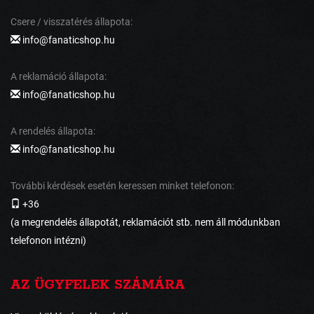
Csere / visszatérés állapota:
info@fanaticshop.hu
A reklamáció állapota:
info@fanaticshop.hu
A rendelés állapota:
info@fanaticshop.hu
További kérdések esetén keressen minket telefonon:
+36
(a megrendelés állapotát, reklamációt stb. nem áll módunkban
telefonon intézni)
AZ ÜGYFELEK SZÁMÁRA