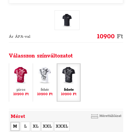
10900
Ft
Ár ÁFA-val
Válasszon színváltozatot
piros
fehér
fekete
10900 Ft
10900 Ft
10900 Ft
Méret
Mérettáblázat
M
L
XL
XXL
XXXL