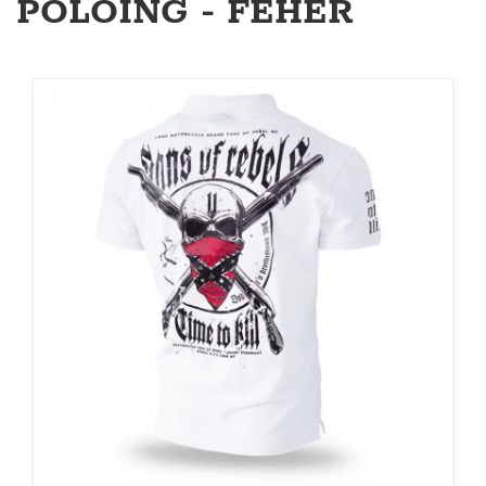
PÓLÓING - FEHÉR