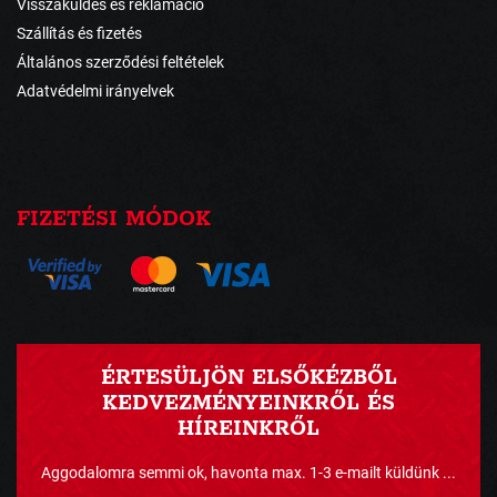
Visszaküldés és reklamáció
Szállítás és fizetés
Általános szerződési feltételek
Adatvédelmi irányelvek
FIZETÉSI MÓDOK
ÉRTESÜLJÖN ELSŐKÉZBŐL
KEDVEZMÉNYEINKRŐL ÉS
HÍREINKRŐL
Aggodalomra semmi ok, havonta max. 1-3 e-mailt küldünk ...