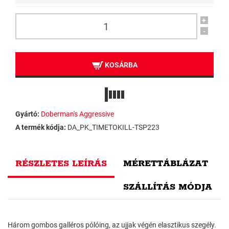
+
-
KOSÁRBA
Gyártó:
Doberman's Aggressive
A termék kódja:
DA_PK_TIMETOKILL-TSP223
RÉSZLETES LEÍRÁS
MÉRETTÁBLÁZAT
SZÁLLÍTÁS MÓDJA
Három gombos galléros pólóing, az ujjak végén elasztikus szegély.