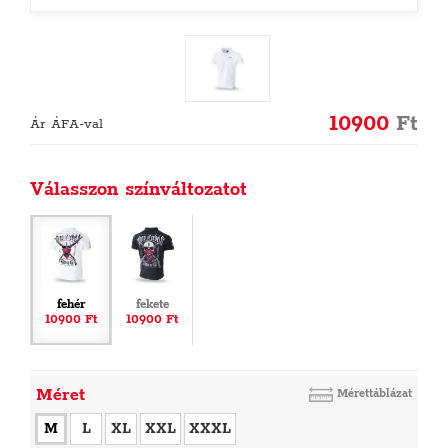
10900
Ft
Ár ÁFA-val
Válasszon színváltozatot
fehér
fekete
10900 Ft
10900 Ft
Méret
Mérettáblázat
M
L
XL
XXL
XXXL