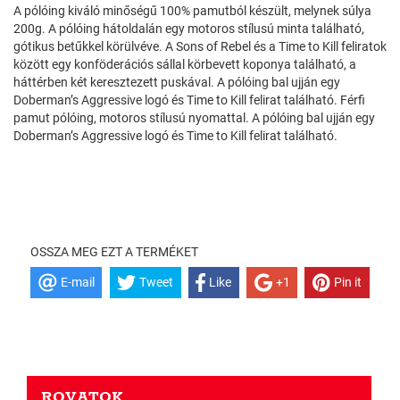
A pólóing kiváló minőségű 100% pamutból készült, melynek súlya
200g. A pólóing hátoldalán egy motoros stílusú minta található,
gótikus betűkkel körülvéve. A Sons of Rebel és a Time to Kill feliratok
között egy konföderációs sállal körbevett koponya található, a
háttérben két keresztezett puskával. A pólóing bal ujján egy
Doberman’s Aggressive logó és Time to Kill felirat található. Férfi
pamut pólóing, motoros stílusú nyomattal. A pólóing bal ujján egy
Doberman’s Aggressive logó és Time to Kill felirat található.
OSSZA MEG EZT A TERMÉKET
E-mail
Tweet
Like
+1
Pin it
ROVATOK