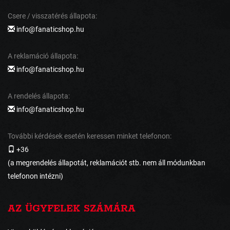
Csere / visszatérés állapota:
info@fanaticshop.hu
A reklamáció állapota:
info@fanaticshop.hu
A rendelés állapota:
info@fanaticshop.hu
További kérdések esetén keressen minket telefonon:
+36
(a megrendelés állapotát, reklamációt stb. nem áll módunkban
telefonon intézni)
AZ ÜGYFELEK SZÁMÁRA