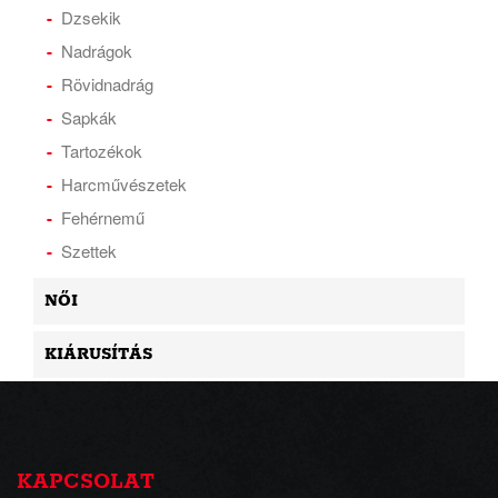
Dzsekik
Nadrágok
Rövidnadrág
Sapkák
Tartozékok
Harcművészetek
Fehérnemű
Szettek
NŐI
KIÁRUSÍTÁS
KAPCSOLAT