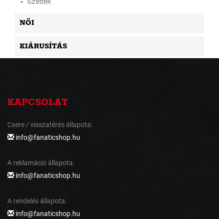
Szettek
NŐI
KIÁRUSÍTÁS
KAPCSOLAT
Csere / visszatérés állapota:
info@fanaticshop.hu
A reklamáció állapota:
info@fanaticshop.hu
A rendelés állapota:
info@fanaticshop.hu