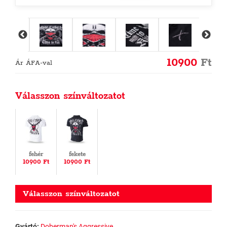
10900
Ft
Ár ÁFA-val
Válasszon színváltozatot
fehér
fekete
10900 Ft
10900 Ft
Válasszon színváltozatot
Gyártó:
Doberman's Aggressive