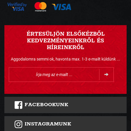
ÉRTESÜLJÖN ELSŐKÉZBŐL
KEDVEZMÉNYEINKRŐL ÉS
HÍREINKRŐL
Aggodalomra semmi ok, havonta max. 1-3 e-mailt küldünk ...
FACEBOOKUNK
INSTAGRAMUNK