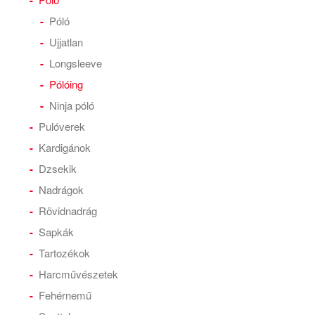
Póló
Ujjatlan
Longsleeve
Pólóing
Ninja póló
Pulóverek
Kardigánok
Dzsekik
Nadrágok
Rövidnadrág
Sapkák
Tartozékok
Harcművészetek
Fehérnemű