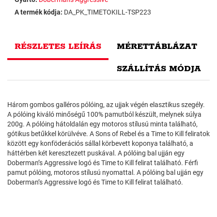
A termék kódja:
DA_PK_TIMETOKILL-TSP223
RÉSZLETES LEÍRÁS
MÉRETTÁBLÁZAT
SZÁLLÍTÁS MÓDJA
Három gombos galléros pólóing, az ujjak végén elasztikus szegély.
A pólóing kiváló minőségű 100% pamutból készült, melynek súlya
200g. A pólóing hátoldalán egy motoros stílusú minta található,
gótikus betűkkel körülvéve. A Sons of Rebel és a Time to Kill feliratok
között egy konföderációs sállal körbevett koponya található, a
háttérben két keresztezett puskával. A pólóing bal ujján egy
Doberman’s Aggressive logó és Time to Kill felirat található. Férfi
pamut pólóing, motoros stílusú nyomattal. A pólóing bal ujján egy
Doberman’s Aggressive logó és Time to Kill felirat található.