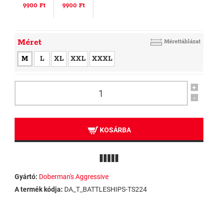
9900 Ft
9900 Ft
Méret
Mérettáblázat
M
L
XL
XXL
XXXL
+
-
KOSÁRBA
Gyártó:
Doberman's Aggressive
A termék kódja:
DA_T_BATTLESHIPS-TS224