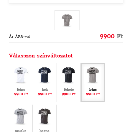
9900
Ft
Ár ÁFA-val
Válasszon színváltozatot
fehér
kék
fekete
bézs
9900 Ft
9900 Ft
9900 Ft
9900 Ft
szürke
barna