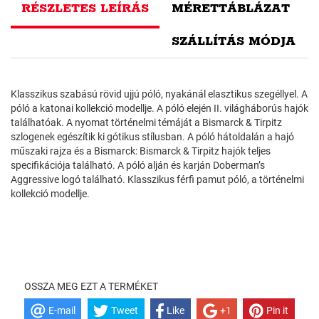
RÉSZLETES LEÍRÁS
MÉRETTÁBLÁZAT
SZÁLLÍTÁS MÓDJA
Klasszikus szabású rövid ujjú póló, nyakánál elasztikus szegéllyel. A
póló a katonai kollekció modellje. A póló elején II. világháborús hajók
találhatóak. A nyomat történelmi témáját a Bismarck & Tirpitz
szlogenek egészítik ki gótikus stílusban. A póló hátoldalán a hajó
műszaki rajza és a Bismarck: Bismarck & Tirpitz hajók teljes
specifikációja található. A póló alján és karján Doberman’s
Aggressive logó található. Klasszikus férfi pamut póló, a történelmi
kollekció modellje.
OSSZA MEG EZT A TERMÉKET
E-mail
Tweet
Like
+1
Pin it