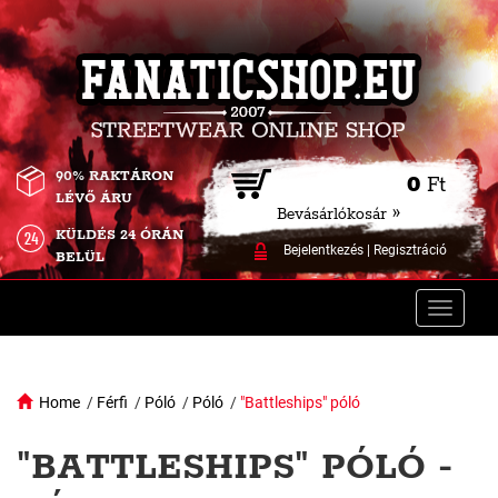
90% RAKTÁRON
0
Ft
LÉVŐ ÁRU
Bevásárlókosár »
KÜLDÉS 24 ÓRÁN
Bejelentkezés
|
Regisztráció
BELÜL
Toggle
naviga
Home
/
Férfi
/
Póló
/
Póló
/
"Battleships" póló
"BATTLESHIPS" PÓLÓ -