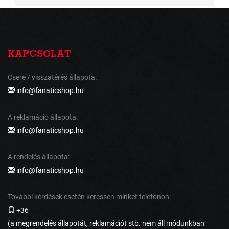
KAPCSOLAT
Csere / visszatérés állapota:
info@fanaticshop.hu
A reklamáció állapota:
info@fanaticshop.hu
A rendelés állapota:
info@fanaticshop.hu
További kérdések esetén keressen minket telefonon:
+36
(a megrendelés állapotát, reklamációt stb. nem áll módunkban