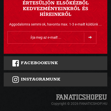
ÉRTESÜLJÖN ELSŐKÉZBŐL
KEDVEZMÉNYEINKRŐL ÉS
HÍREINKRŐL
Aggodalomra semmi ok, havonta max. 1-3 e-mailt küldünk ...
FACEBOOKUNK
INSTAGRAMUNK
Copyright © 2026 FANATICSHOP.HU