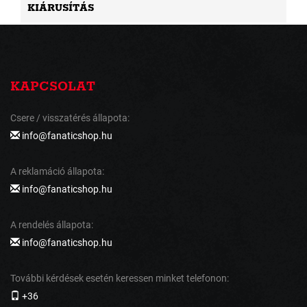
KIÁRUSÍTÁS
KAPCSOLAT
Csere / visszatérés állapota:
info@fanaticshop.hu
A reklamáció állapota:
info@fanaticshop.hu
A rendelés állapota:
info@fanaticshop.hu
További kérdések esetén keressen minket telefonon:
+36