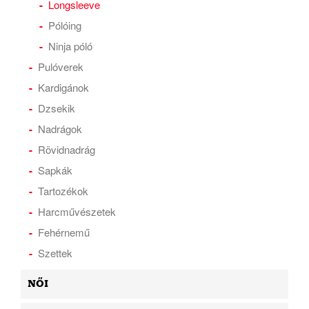
Longsleeve
Pólóing
Ninja póló
Pulóverek
Kardigánok
Dzsekik
Nadrágok
Rövidnadrág
Sapkák
Tartozékok
Harcművészetek
Fehérnemű
Szettek
NŐI