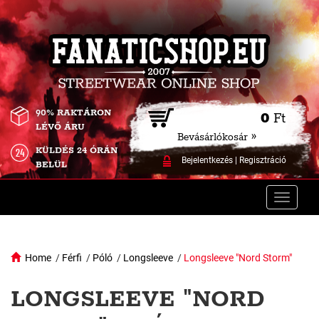
90% RAKTÁRON
0
Ft
LÉVŐ ÁRU
Bevásárlókosár »
KÜLDÉS 24 ÓRÁN
Bejelentkezés
|
Regisztráció
BELÜL
Toggle
naviga
Home
/
Férfi
/
Póló
/
Longsleeve
/
Longsleeve "Nord Storm"
LONGSLEEVE "NORD