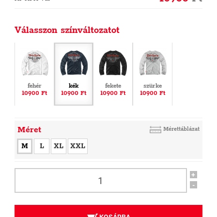
Válasszon színváltozatot
fehér
kék
fekete
szürke
10900 Ft
10900 Ft
10900 Ft
10900 Ft
Méret
Mérettáblázat
M
L
XL
XXL
+
-