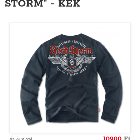
STORM" - KÉK
10900
Ft
Ár ÁFA-val