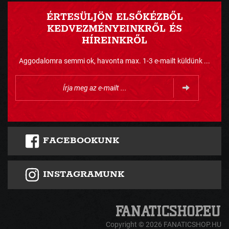
ÉRTESÜLJÖN ELSŐKÉZBŐL
KEDVEZMÉNYEINKRŐL ÉS
HÍREINKRŐL
Aggodalomra semmi ok, havonta max. 1-3 e-mailt küldünk ...
FACEBOOKUNK
INSTAGRAMUNK
Copyright © 2026 FANATICSHOP.HU