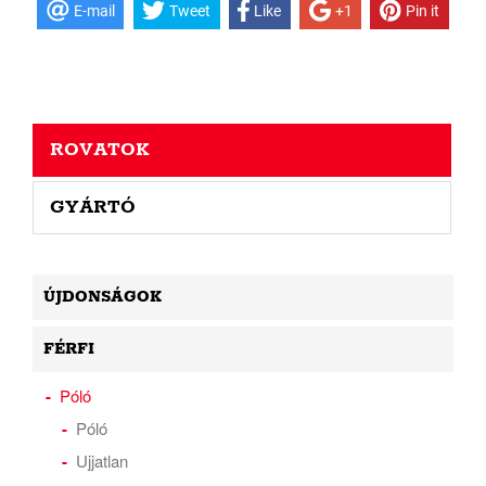
E-mail
Tweet
Like
+1
Pin it
ROVATOK
GYÁRTÓ
ÚJDONSÁGOK
FÉRFI
Póló
Póló
Ujjatlan