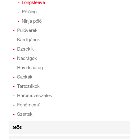
Longsleeve
Pólóing
Ninja póló
Pulóverek
Kardigánok
Dzsekik
Nadrágok
Rövidnadrág
Sapkák
Tartozékok
Harcművészetek
Fehérnemű
Szettek
NŐI