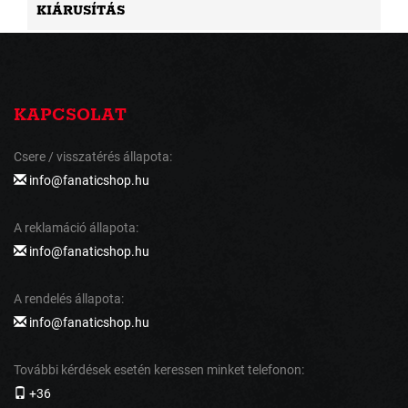
KIÁRUSÍTÁS
KAPCSOLAT
Csere / visszatérés állapota:
info@fanaticshop.hu
A reklamáció állapota:
info@fanaticshop.hu
A rendelés állapota:
info@fanaticshop.hu
További kérdések esetén keressen minket telefonon:
+36