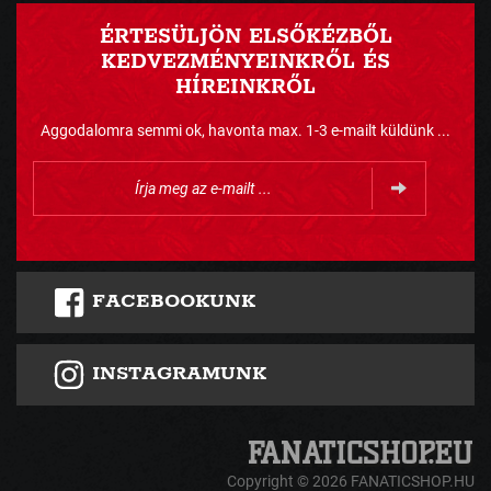
ÉRTESÜLJÖN ELSŐKÉZBŐL
KEDVEZMÉNYEINKRŐL ÉS
HÍREINKRŐL
Aggodalomra semmi ok, havonta max. 1-3 e-mailt küldünk ...
FACEBOOKUNK
INSTAGRAMUNK
Copyright © 2026 FANATICSHOP.HU