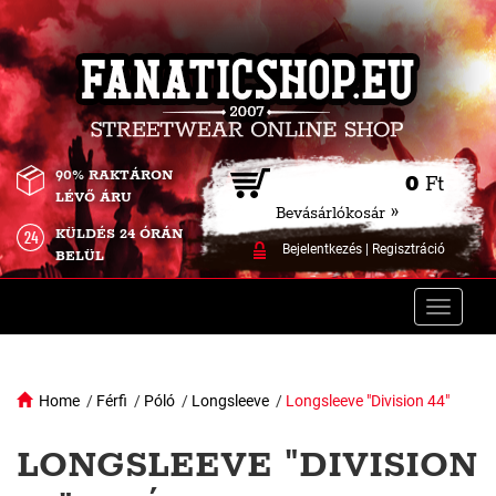
90% RAKTÁRON
0
Ft
LÉVŐ ÁRU
Bevásárlókosár »
KÜLDÉS 24 ÓRÁN
Bejelentkezés
|
Regisztráció
BELÜL
Toggle
naviga
Home
/
Férfi
/
Póló
/
Longsleeve
/
Longsleeve "Division 44"
LONGSLEEVE "DIVISION