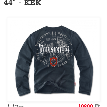
44" - KÉK
10900
Ft
Ár ÁFA-val