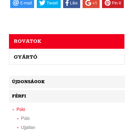
E-mail
Tweet
Like
+1
Pin it
ROVATOK
GYÁRTÓ
ÚJDONSÁGOK
FÉRFI
Póló
Póló
Ujjatlan