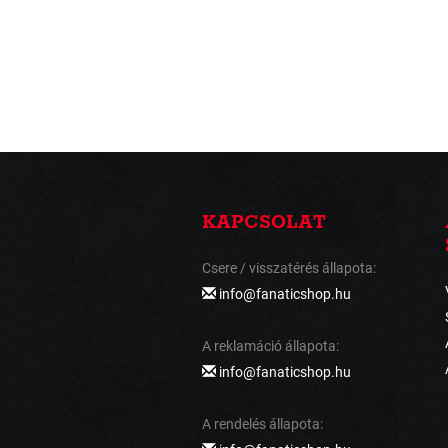
KAPCSOLAT
Csere / visszatérés állapota:
info@fanaticshop.hu
A reklamáció állapota:
info@fanaticshop.hu
A rendelés állapota: