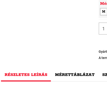
Mé
M
Gyárt
A ter
RÉSZLETES LEÍRÁS
MÉRETTÁBLÁZAT
S