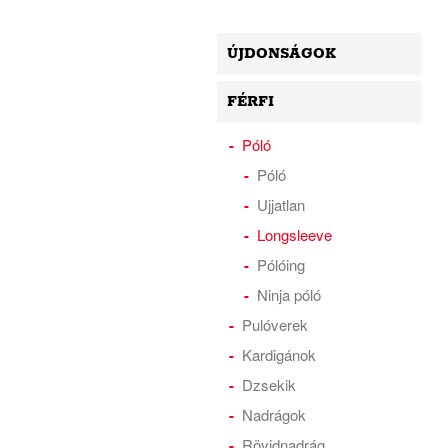
ÚJDONSÁGOK
FÉRFI
Póló
Póló
Ujjatlan
Longsleeve
Pólóing
Ninja póló
Pulóverek
Kardigánok
Dzsekik
Nadrágok
Rövidnadrág