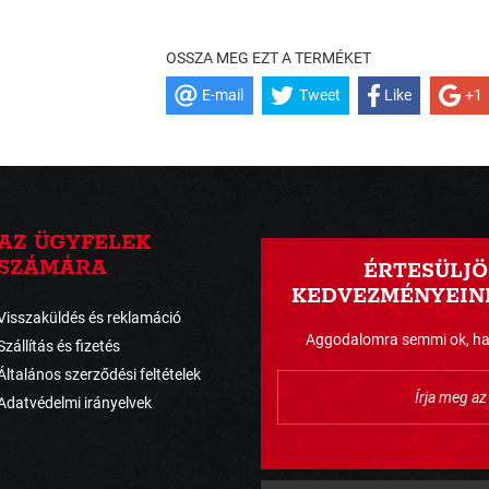
OSSZA MEG EZT A TERMÉKET
E-mail
Tweet
Like
+1
AZ ÜGYFELEK
SZÁMÁRA
ÉRTESÜLJÖ
KEDVEZMÉNYEINK
Visszaküldés és reklamáció
Aggodalomra semmi ok, havo
Szállítás és fizetés
Általános szerződési feltételek
Adatvédelmi irányelvek