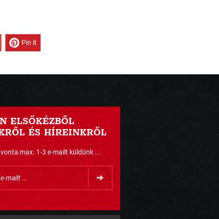
Pin it
N ELSŐKÉZBŐL
RŐL ÉS HÍREINKRŐL
nta max. 1-3 e-mailt küldünk ...