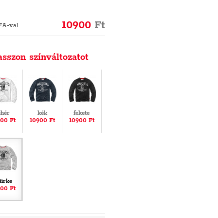
10900
Ft
FA-val
asszon színváltozatot
ehér
kék
fekete
00 Ft
10900 Ft
10900 Ft
ürke
00 Ft