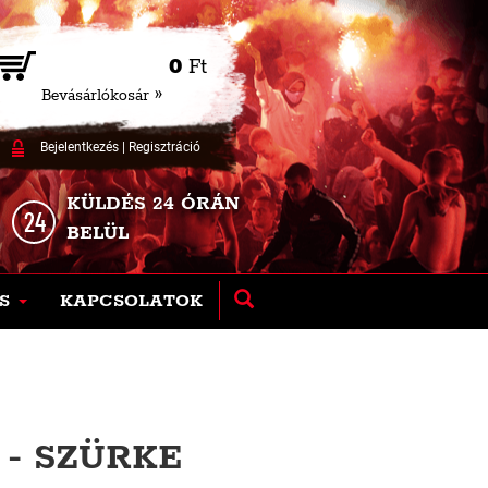
0
Ft
Bevásárlókosár »
Bejelentkezés
|
Regisztráció
KÜLDÉS 24 ÓRÁN
BELÜL
S
KAPCSOLATOK
- SZÜRKE