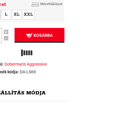
ret
Mérettáblázat
L
XL
XXL
+
KOSÁRBA
-
ó:
Doberman's Aggressive
mék kódja:
DA-LS69
ZÁLLÍTÁS MÓDJA