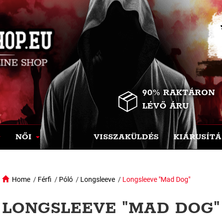
90% RAKTÁRON
LÉVŐ ÁRU
NŐI
VISSZAKÜLDÉS
KIÁRUSÍTÁ
Home
/
Férfi
/
Póló
/
Longsleeve
/
Longsleeve "Mad Dog"
LONGSLEEVE "MAD DOG" 