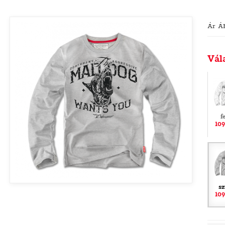
Ár Á
Vál
f
109
sz
109