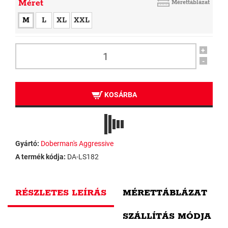
Méret
Mérettáblázat
M
L
XL
XXL
+
-
KOSÁRBA
Gyártó:
Doberman's Aggressive
A termék kódja:
DA-LS182
RÉSZLETES LEÍRÁS
MÉRETTÁBLÁZAT
SZÁLLÍTÁS MÓDJA