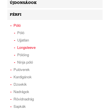
ÚJDONSÁGOK
FÉRFI
Póló
Póló
Ujjatlan
Longsleeve
Pólóing
Ninja póló
Pulóverek
Kardigánok
Dzsekik
Nadrágok
Rövidnadrág
Sapkák