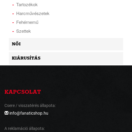
Tartozékok
Harcművészetek
Fehérnemű
Szettek
NŐI
KIÁRUSÍTÁS
KAPCSOLAT
Csere / visszatérés állapota:
info@fanaticshop.hu
A reklamáció állapota: