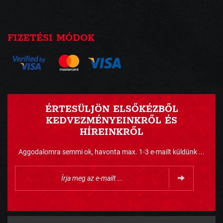
FIZETÉSI MÓDOK
ÉRTESÜLJÖN ELSŐKÉZBŐL
KEDVEZMÉNYEINKRŐL ÉS
HÍREINKRŐL
Aggodalomra semmi ok, havonta max. 1-3 e-mailt küldünk ...