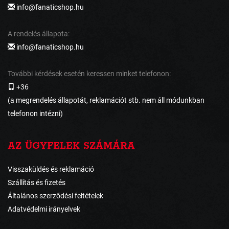
info@fanaticshop.hu
A rendelés állapota:
info@fanaticshop.hu
További kérdések esetén keressen minket telefonon:
+36
(a megrendelés állapotát, reklamációt stb. nem áll módunkban
telefonon intézni)
AZ ÜGYFELEK SZÁMÁRA
Visszaküldés és reklamáció
Szállítás és fizetés
Általános szerződési feltételek
Adatvédelmi irányelvek