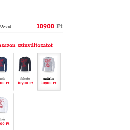
10900
Ft
FA-val
asszon színváltozatot
kék
fekete
szürke
00 Ft
10900 Ft
10900 Ft
ehér
00 Ft