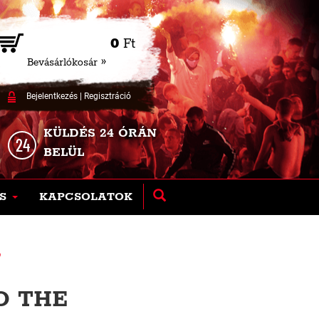
0
Ft
Bevásárlókosár »
Bejelentkezés
|
Regisztráció
KÜLDÉS 24 ÓRÁN
BELÜL
S
KAPCSOLATOK
"
O THE