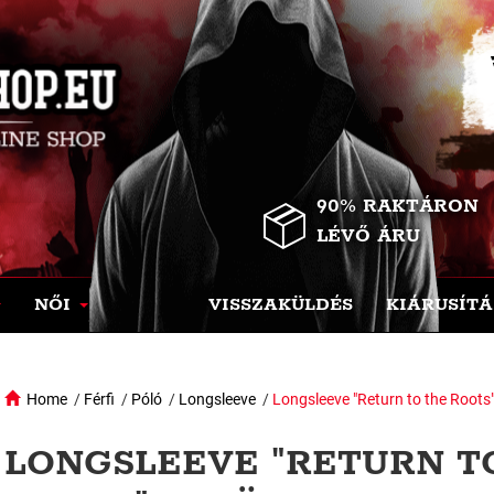
90% RAKTÁRON
LÉVŐ ÁRU
NŐI
VISSZAKÜLDÉS
KIÁRUSÍTÁ
Home
/
Férfi
/
Póló
/
Longsleeve
/
Longsleeve "Return to the Roots
LONGSLEEVE "RETURN T