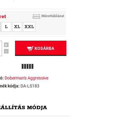
ret
Mérettáblázat
L
XL
XXL
+
KOSÁRBA
-
ó:
Doberman's Aggressive
mék kódja:
DA-LS183
ZÁLLÍTÁS MÓDJA