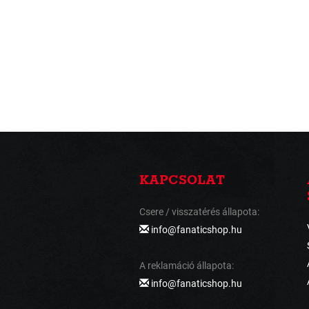
KAPCSOLAT
Csere / visszatérés állapota:
info@fanaticshop.hu
A reklamáció állapota:
info@fanaticshop.hu