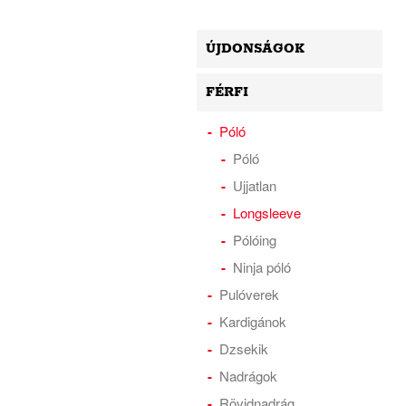
ÚJDONSÁGOK
FÉRFI
Póló
Póló
Ujjatlan
Longsleeve
Pólóing
Ninja póló
Pulóverek
Kardigánok
Dzsekik
Nadrágok
Rövidnadrág