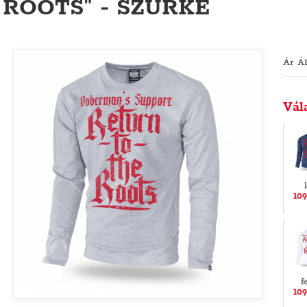
ROOTS" - SZÜRKE
Ár Á
Vál
109
f
109