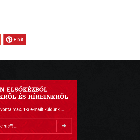
Pin it
N ELSŐKÉZBŐL
RŐL ÉS HÍREINKRŐL
nta max. 1-3 e-mailt küldünk ...