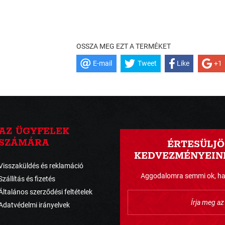
OSSZA MEG EZT A TERMÉKET
E-mail
Tweet
Like
+1
AZ ÜGYFELEK
SZÁMÁRA
ÉRTESÜLJÖ
KEDVEZMÉNYEINK
Visszaküldés és reklamáció
Aggodalomra semmi ok, havo
Szállítás és fizetés
Általános szerződési feltételek
Adatvédelmi irányelvek