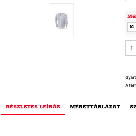
Mé
M
Gyárt
A ter
RÉSZLETES LEÍRÁS
MÉRETTÁBLÁZAT
S