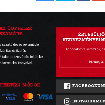
AZ ÜGYFELEK
SZÁMÁRA
ÉRTESÜLJÖ
KEDVEZMÉNYEINK
Visszaküldés és reklamáció
Aggodalomra semmi ok, havo
Szállítás és fizetés
Általános szerződési feltételek
Adatvédelmi irányelvek
FIZETÉSI MÓDOK
FACEBOOKUN
INSTAGRAMU