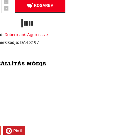
+
KOSÁRBA
-
ó:
Doberman's Aggressive
mék kódja:
DA-LS197
ZÁLLÍTÁS MÓDJA
Pin it