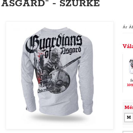
ASGARD" - SZÜRKE
Ár Á
Vál
f
109
Mé
M