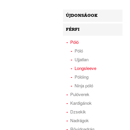
ÚJDONSÁGOK
FÉRFI
Póló
Póló
Ujjatlan
Longsleeve
Pólóing
Ninja póló
Pulóverek
Kardigánok
Dzsekik
Nadrágok
Rövidnadrág