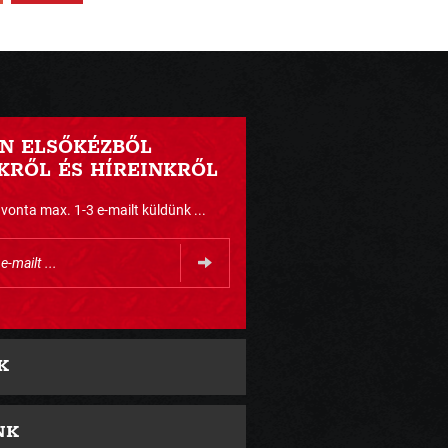
N ELSŐKÉZBŐL
RŐL ÉS HÍREINKRŐL
nta max. 1-3 e-mailt küldünk ...
K
NK