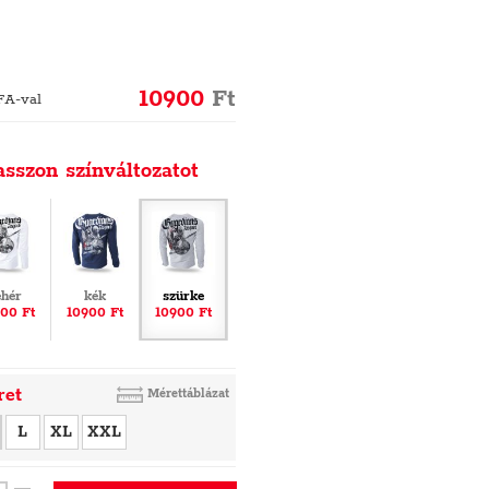
10900
Ft
FA-val
asszon színváltozatot
ehér
kék
szürke
00 Ft
10900 Ft
10900 Ft
ret
Mérettáblázat
L
XL
XXL