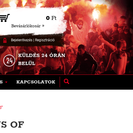
0
Ft
Bevásárlókosár »
Bejelentkezés
|
Regisztráció
KÜLDÉS 24 ÓRÁN
BELÜL
S
KAPCSOLATOK
d"
S OF