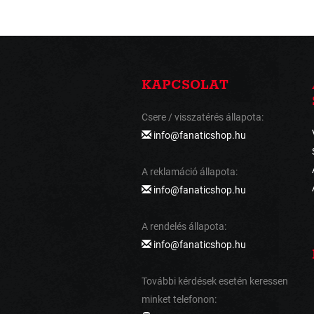
KAPCSOLAT
Csere / visszatérés állapota:
info@fanaticshop.hu
A reklamáció állapota:
info@fanaticshop.hu
A rendelés állapota:
info@fanaticshop.hu
További kérdések esetén keressen
minket telefonon: