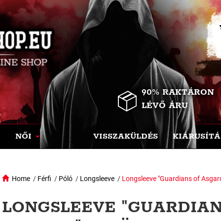
90% RAKTÁRON
LÉVŐ ÁRU
NŐI
VISSZAKÜLDÉS
KIÁRUSÍTÁ
Home
/
Férfi
/
Póló
/
Longsleeve
/
Longsleeve "Guardians of Asgar
LONGSLEEVE "GUARDIAN