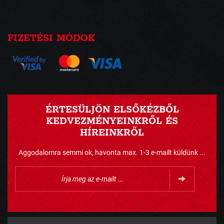
FIZETÉSI MÓDOK
ÉRTESÜLJÖN ELSŐKÉZBŐL
KEDVEZMÉNYEINKRŐL ÉS
HÍREINKRŐL
Aggodalomra semmi ok, havonta max. 1-3 e-mailt küldünk ...