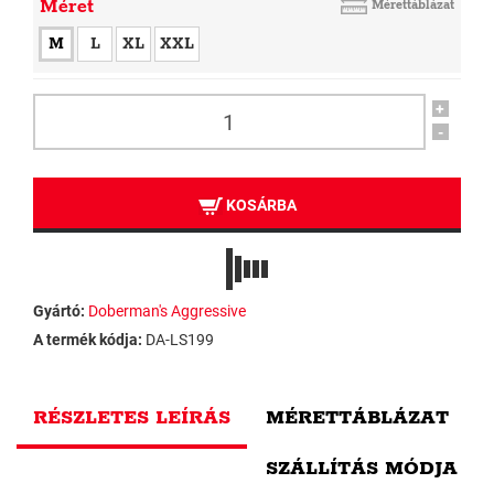
Méret
Mérettáblázat
M
L
XL
XXL
+
-
KOSÁRBA
Gyártó:
Doberman's Aggressive
A termék kódja:
DA-LS199
RÉSZLETES LEÍRÁS
MÉRETTÁBLÁZAT
SZÁLLÍTÁS MÓDJA