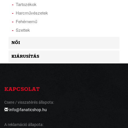
Tartozékok
Harcművészetek
Fehérnemű
Szettek
NŐI
KIÁRUSÍTÁS
KAPCSOLAT
Csere / visszatérés állapota:
info@fanaticshop.hu
A reklamáció állapota: