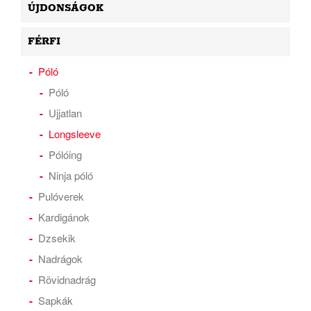
ÚJDONSÁGOK
FÉRFI
Póló
Póló
Ujjatlan
Longsleeve
Pólóing
Ninja póló
Pulóverek
Kardigánok
Dzsekik
Nadrágok
Rövidnadrág
Sapkák