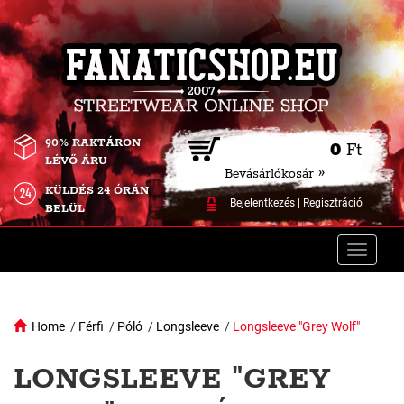
90% RAKTÁRON
0
Ft
LÉVŐ ÁRU
Bevásárlókosár »
KÜLDÉS 24 ÓRÁN
Bejelentkezés
|
Regisztráció
BELÜL
Toggle
naviga
Home
/
Férfi
/
Póló
/
Longsleeve
/
Longsleeve "Grey Wolf"
LONGSLEEVE "GREY