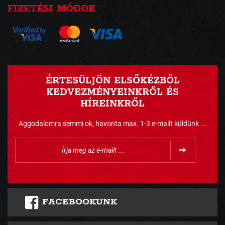
FIZETÉSI MÓDOK
ÉRTESÜLJÖN ELSŐKÉZBŐL
KEDVEZMÉNYEINKRŐL ÉS
HÍREINKRŐL
Aggodalomra semmi ok, havonta max. 1-3 e-mailt küldünk ...
FACEBOOKUNK