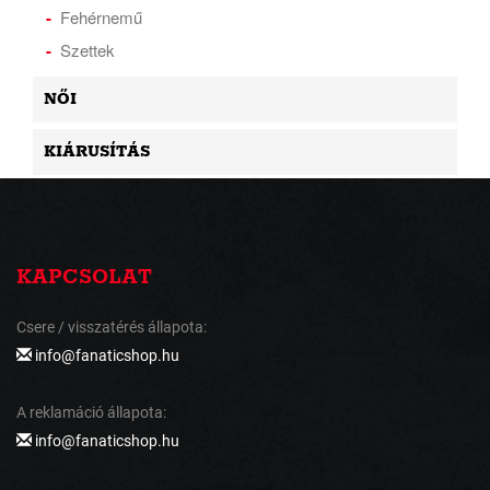
Fehérnemű
Szettek
NŐI
KIÁRUSÍTÁS
KAPCSOLAT
Csere / visszatérés állapota:
info@fanaticshop.hu
A reklamáció állapota:
info@fanaticshop.hu