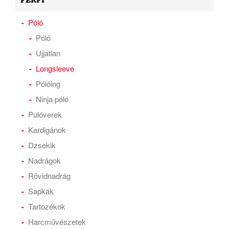
FÉRFI
Póló
Póló
Ujjatlan
Longsleeve
Pólóing
Ninja póló
Pulóverek
Kardigánok
Dzsekik
Nadrágok
Rövidnadrág
Sapkák
Tartozékok
Harcművészetek