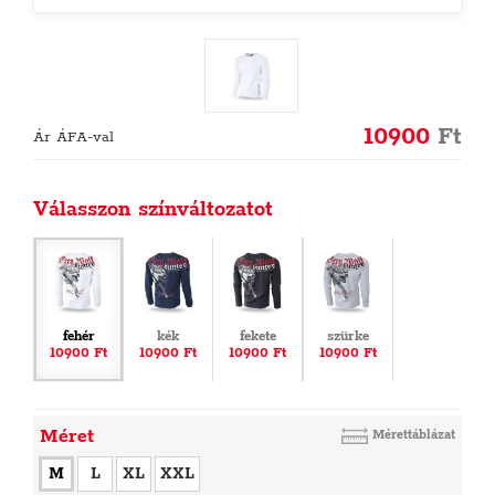
10900
Ft
Ár ÁFA-val
Válasszon színváltozatot
fehér
kék
fekete
szürke
10900 Ft
10900 Ft
10900 Ft
10900 Ft
Méret
Mérettáblázat
M
L
XL
XXL