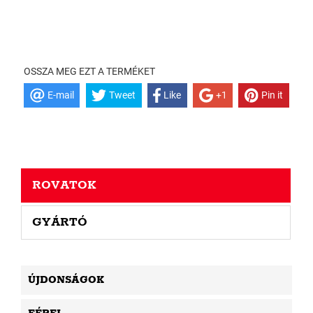
OSSZA MEG EZT A TERMÉKET
E-mail
Tweet
Like
+1
Pin it
ROVATOK
GYÁRTÓ
ÚJDONSÁGOK