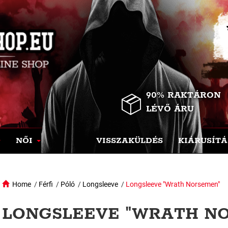
90% RAKTÁRON
LÉVŐ ÁRU
NŐI
VISSZAKÜLDÉS
KIÁRUSÍTÁ
Home
/
Férfi
/
Póló
/
Longsleeve
/
Longsleeve "Wrath Norsemen"
LONGSLEEVE "WRATH NO