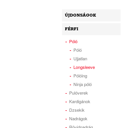
ÚJDONSÁGOK
FÉRFI
Póló
Póló
Ujjatlan
Longsleeve
Pólóing
Ninja póló
Pulóverek
Kardigánok
Dzsekik
Nadrágok
Rövidnadrág