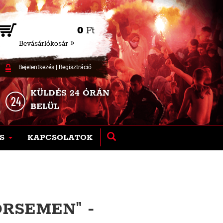
0
Ft
Bevásárlókosár »
Bejelentkezés
|
Regisztráció
KÜLDÉS 24 ÓRÁN
BELÜL
S
KAPCSOLATOK
RSEMEN" -