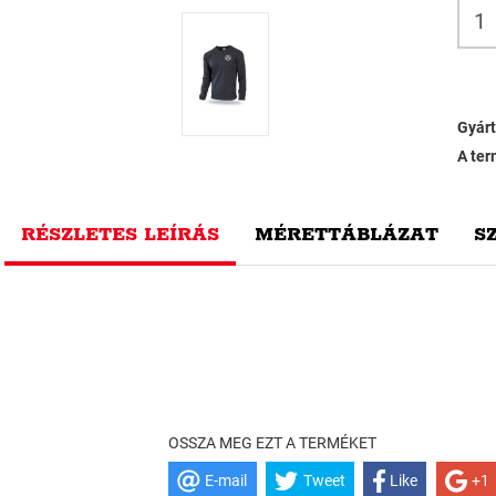
Gyárt
A ter
RÉSZLETES LEÍRÁS
MÉRETTÁBLÁZAT
S
OSSZA MEG EZT A TERMÉKET
E-mail
Tweet
Like
+1