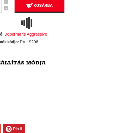
+
KOSÁRBA
-
ó:
Doberman's Aggressive
mék kódja:
DA-LS208
ZÁLLÍTÁS MÓDJA
Pin it