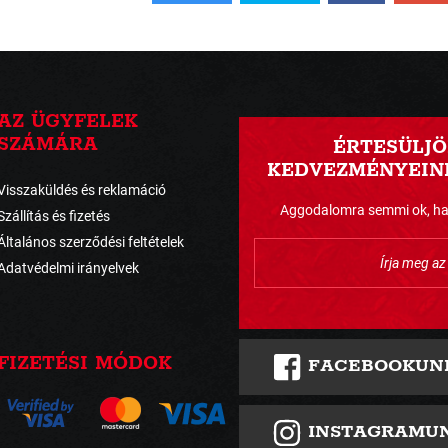
AZ ÜGYFELEK
SZÁMÁRA
ÉRTESÜLJÖ
KEDVEZMÉNYEINK
Visszaküldés és reklamáció
Aggodalomra semmi ok, havo
Szállítás és fizetés
Általános szerződési feltételek
Adatvédelmi irányelvek
FIZETÉSI MÓDOK
FACEBOOKUN
INSTAGRAMU