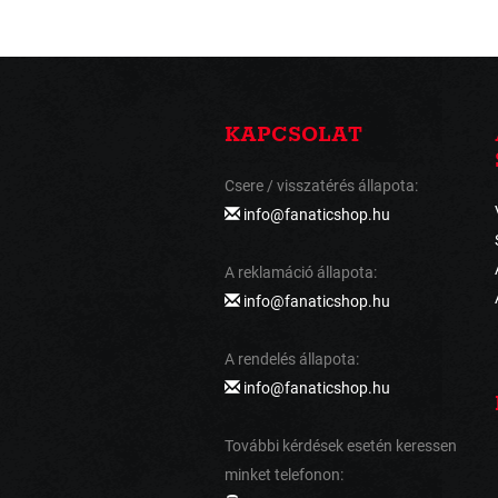
KAPCSOLAT
Csere / visszatérés állapota:
info@fanaticshop.hu
A reklamáció állapota:
info@fanaticshop.hu
A rendelés állapota:
info@fanaticshop.hu
További kérdések esetén keressen
minket telefonon: