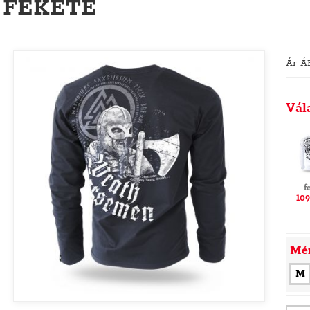
FEKETE
Ár Á
Vál
f
109
Mé
M