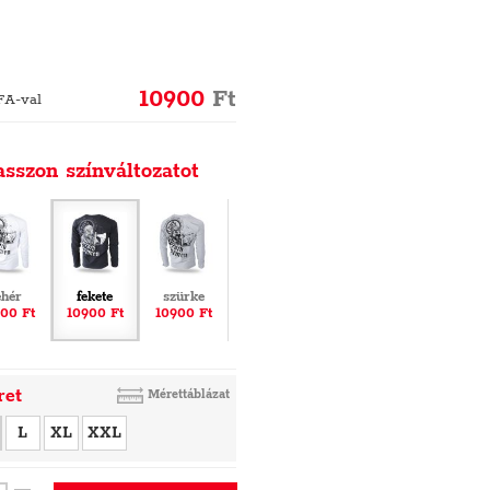
10900
Ft
FA-val
asszon színváltozatot
ehér
fekete
szürke
00 Ft
10900 Ft
10900 Ft
ret
Mérettáblázat
L
XL
XXL