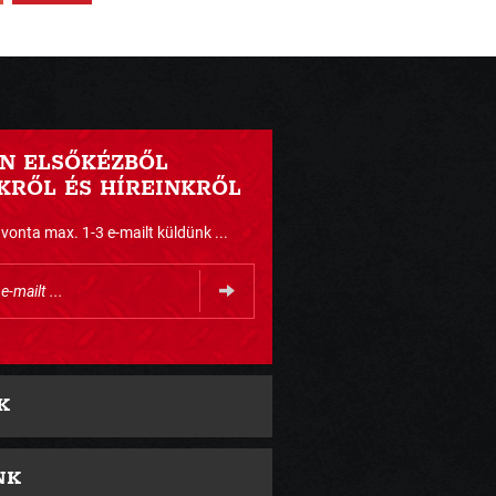
N ELSŐKÉZBŐL
RŐL ÉS HÍREINKRŐL
nta max. 1-3 e-mailt küldünk ...
K
NK