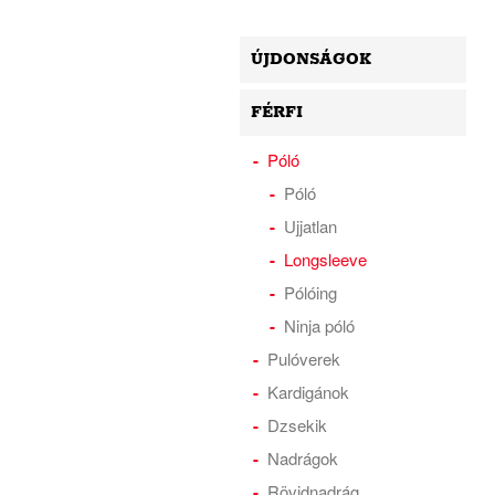
ÚJDONSÁGOK
FÉRFI
Póló
Póló
Ujjatlan
Longsleeve
Pólóing
Ninja póló
Pulóverek
Kardigánok
Dzsekik
Nadrágok
Rövidnadrág