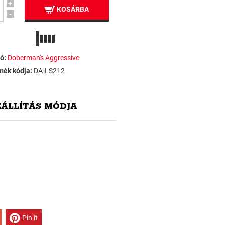
+
KOSÁRBA
-
ó:
Doberman's Aggressive
mék kódja:
DA-LS212
ZÁLLÍTÁS MÓDJA
Pin it