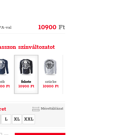
10900
Ft
FA-val
asszon színváltozatot
kék
fekete
szürke
00 Ft
10900 Ft
10900 Ft
ret
Mérettáblázat
L
XL
XXL