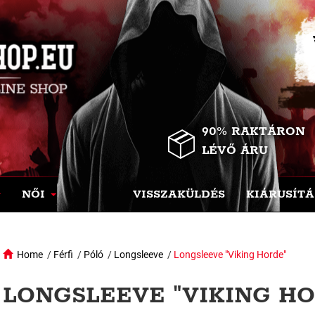
90% RAKTÁRON
LÉVŐ ÁRU
NŐI
VISSZAKÜLDÉS
KIÁRUSÍTÁ
Home
/
Férfi
/
Póló
/
Longsleeve
/
Longsleeve "Viking Horde"
LONGSLEEVE "VIKING HO