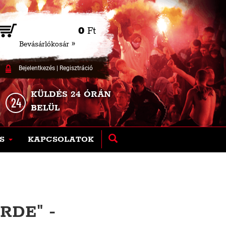
0
Ft
Bevásárlókosár »
Bejelentkezés
|
Regisztráció
KÜLDÉS 24 ÓRÁN
BELÜL
S
KAPCSOLATOK
RDE" -