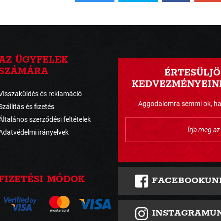
AZ ÜGYFELEK
SZÁMÁRA
ÉRTESÜLJÖ
KEDVEZMÉNYEINK
Visszaküldés és reklamáció
Aggodalomra semmi ok, havo
Szállítás és fizetés
Általános szerződési feltételek
Adatvédelmi irányelvek
FIZETÉSI MÓDOK
FACEBOOKUN
INSTAGRAMU