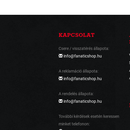
KAPCSOLAT
Csere / visszatérés állapota:
info@fanaticshop.hu
A reklamáció állapota:
info@fanaticshop.hu
A rendelés állapota:
info@fanaticshop.hu
További kérdések esetén keressen
minket telefonon: