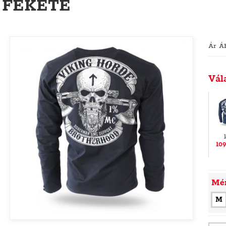
FEKETE
Ár Á
Vál
109
Mé
M