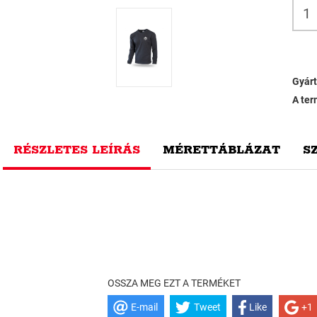
Gyárt
A ter
RÉSZLETES LEÍRÁS
MÉRETTÁBLÁZAT
S
OSSZA MEG EZT A TERMÉKET
E-mail
Tweet
Like
+1