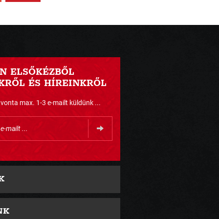
N ELSŐKÉZBŐL
RŐL ÉS HÍREINKRŐL
nta max. 1-3 e-mailt küldünk ...
K
NK