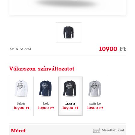
10900
Ft
Ár ÁFA-val
Válasszon színváltozatot
fehér
kék
fekete
szürke
10900 Ft
10900 Ft
10900 Ft
10900 Ft
Méret
Mérettáblázat