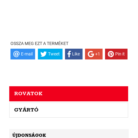
OSSZA MEG EZT A TERMÉKET
E-mail
Tweet
Like
+1
Pin it
ROVATOK
GYÁRTÓ
ÚJDONSÁGOK