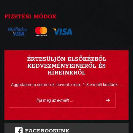
FIZETÉSI MÓDOK
ÉRTESÜLJÖN ELSŐKÉZBŐL
KEDVEZMÉNYEINKRŐL ÉS
HÍREINKRŐL
Aggodalomra semmi ok, havonta max. 1-3 e-mailt küldünk ...
FACEBOOKUNK