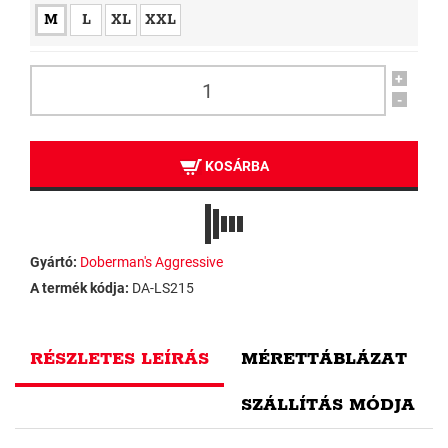
M
L
XL
XXL
+
-
KOSÁRBA
Gyártó:
Doberman's Aggressive
A termék kódja:
DA-LS215
RÉSZLETES LEÍRÁS
MÉRETTÁBLÁZAT
SZÁLLÍTÁS MÓDJA