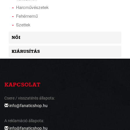
Harcművészetek
Fehérnemű
Szettek
NŐI
KIÁRUSÍTÁS
KAPCSOLAT
Csere / visszatérés állapota:
info@fanaticshop.hu
A reklamáció állapota:
info@fanaticshop.hu