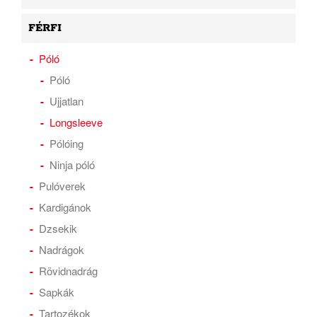
FÉRFI
Póló
Póló
Ujjatlan
Longsleeve
Pólóing
Ninja póló
Pulóverek
Kardigánok
Dzsekik
Nadrágok
Rövidnadrág
Sapkák
Tartozékok