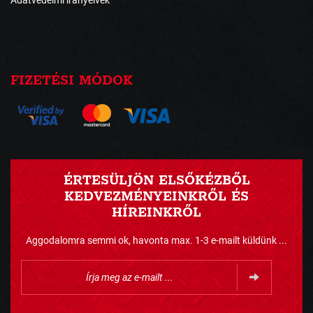
FIZETÉSI MÓDOK
ÉRTESÜLJÖN ELSŐKÉZBŐL
KEDVEZMÉNYEINKRŐL ÉS
HÍREINKRŐL
Aggodalomra semmi ok, havonta max. 1-3 e-mailt küldünk ...