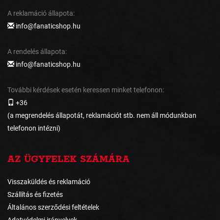
A reklamáció állapota:
info@fanaticshop.hu
A rendelés állapota:
info@fanaticshop.hu
További kérdések esetén keressen minket telefonon:
+36
(a megrendelés állapotát, reklamációt stb. nem áll módunkban
telefonon intézni)
AZ ÜGYFELEK SZÁMÁRA
Visszaküldés és reklamáció
Szállítás és fizetés
Általános szerződési feltételek
Adatvédelmi irányelvek