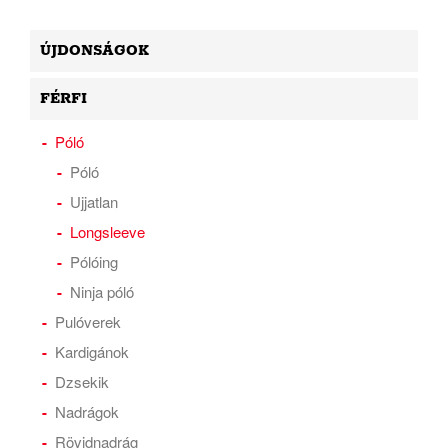
ÚJDONSÁGOK
FÉRFI
Póló
Póló
Ujjatlan
Longsleeve
Pólóing
Ninja póló
Pulóverek
Kardigánok
Dzsekik
Nadrágok
Rövidnadrág