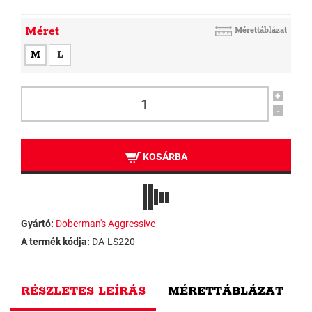
Méret
Mérettáblázat
M
L
+
-
KOSÁRBA
Gyártó:
Doberman's Aggressive
A termék kódja:
DA-LS220
RÉSZLETES LEÍRÁS
MÉRETTÁBLÁZAT