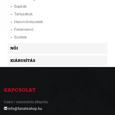
Sapkák
Tartozékok
Harcművészetek
Fehérnemű
Szettek
NŐI
KIÁRUSÍTÁS
KAPCSOLAT
Csere / visszatérés állapota:
info@fanaticshop.hu