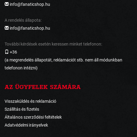
info@fanaticshop.hu
A rendelés állapota:
info@fanaticshop.hu
További kérdések esetén keressen minket telefonon:
+36
(a megrendelés állapotát, reklamációt stb. nem áll módunkban
telefonon intézni)
AZ ÜGYFELEK SZÁMÁRA
Visszaküldés és reklamáció
Szállítás és fizetés
Általános szerződési feltételek
Adatvédelmi irányelvek