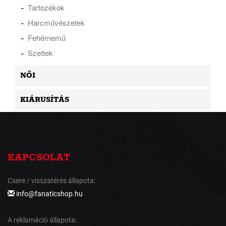
Tartozékok
Harcművészetek
Fehérnemű
Szettek
NŐI
KIÁRUSÍTÁS
KAPCSOLAT
Csere / visszatérés állapota:
info@fanaticshop.hu
A reklamáció állapota: