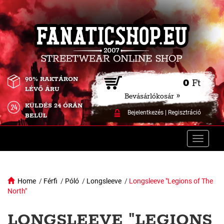
90% RAKTÁRON
0
Ft
LÉVŐ ÁRU
Bevásárlókosár »
KÜLDÉS 24 ÓRÁN
Bejelentkezés
|
Regisztráció
BELÜL
Toggle
naviga
Home
/
Férfi
/
Póló
/
Longsleeve
/
Longsleeve "Legions of The
North"
LONGSLEEVE "LEGIONS