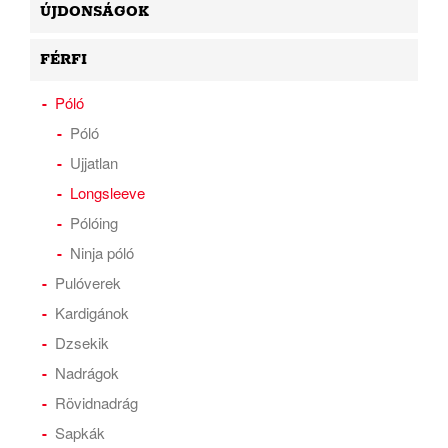
ÚJDONSÁGOK
FÉRFI
Póló
Póló
Ujjatlan
Longsleeve
Pólóing
Ninja póló
Pulóverek
Kardigánok
Dzsekik
Nadrágok
Rövidnadrág
Sapkák