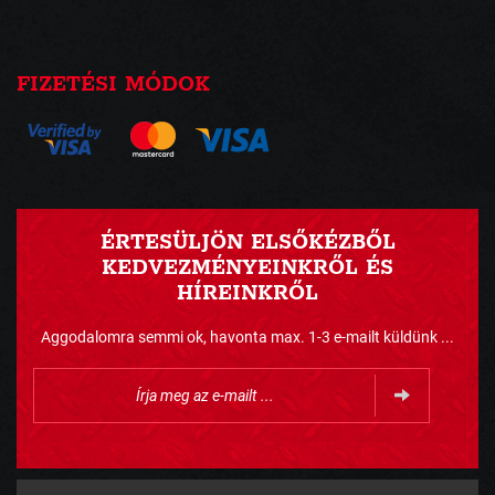
FIZETÉSI MÓDOK
ÉRTESÜLJÖN ELSŐKÉZBŐL
KEDVEZMÉNYEINKRŐL ÉS
HÍREINKRŐL
Aggodalomra semmi ok, havonta max. 1-3 e-mailt küldünk ...