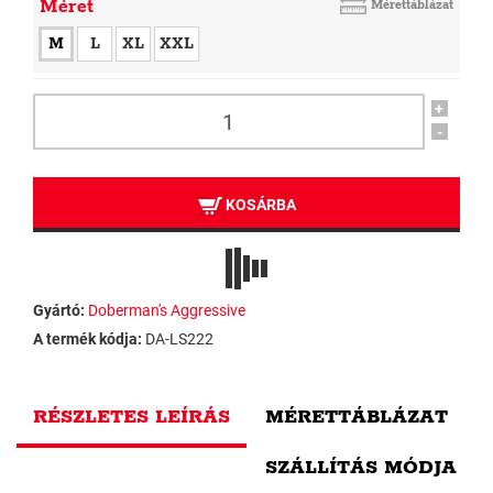
Méret
Mérettáblázat
M
L
XL
XXL
+
-
KOSÁRBA
Gyártó:
Doberman's Aggressive
A termék kódja:
DA-LS222
RÉSZLETES LEÍRÁS
MÉRETTÁBLÁZAT
SZÁLLÍTÁS MÓDJA