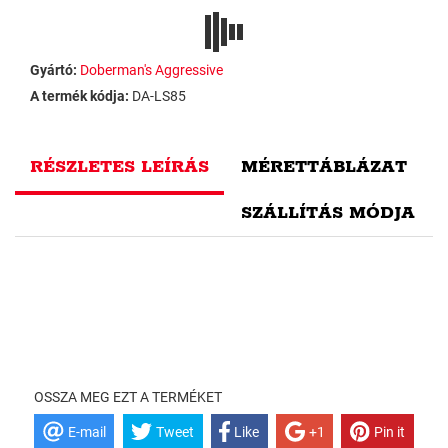
Gyártó:
Doberman's Aggressive
A termék kódja:
DA-LS85
RÉSZLETES LEÍRÁS
MÉRETTÁBLÁZAT
SZÁLLÍTÁS MÓDJA
OSSZA MEG EZT A TERMÉKET
E-mail
Tweet
Like
+1
Pin it