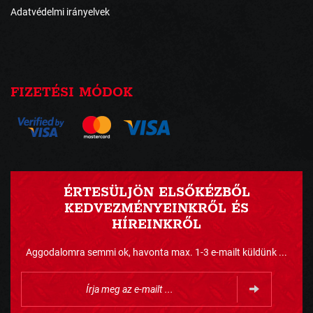
Adatvédelmi irányelvek
FIZETÉSI MÓDOK
ÉRTESÜLJÖN ELSŐKÉZBŐL
KEDVEZMÉNYEINKRŐL ÉS
HÍREINKRŐL
Aggodalomra semmi ok, havonta max. 1-3 e-mailt küldünk ...