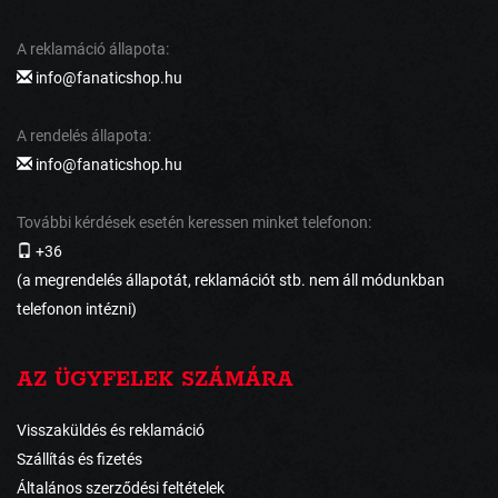
A reklamáció állapota:
info@fanaticshop.hu
A rendelés állapota:
info@fanaticshop.hu
További kérdések esetén keressen minket telefonon:
+36
(a megrendelés állapotát, reklamációt stb. nem áll módunkban
telefonon intézni)
AZ ÜGYFELEK SZÁMÁRA
Visszaküldés és reklamáció
Szállítás és fizetés
Általános szerződési feltételek