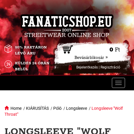
90% RAKTÁRON
0
Ft
LÉVŐ ÁRU
Bevásárlókosár »
KÜLDÉS 24 ÓRÁN
Bejelentkezés
|
Regisztráció
BELÜL
Toggle
naviga
Home
/
KIÁRUSÍTÁS
/
Póló
/
Longsleeve
/
Longsleeve "Wolf
Throat"
LONGSLEEVE "WOLF