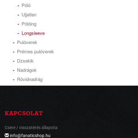
Póló
Ujjatlan
Pólóing
Longsleeve
Pulóverek
Prémes pulóverek
Dzsekik
Nadrágok
Rövidnadrág
KAPCSOLAT
Csere / visszatérés állapota:
info@fanaticshop.hu