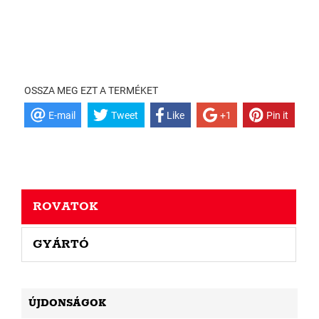
OSSZA MEG EZT A TERMÉKET
E-mail
Tweet
Like
+1
Pin it
ROVATOK
GYÁRTÓ
ÚJDONSÁGOK