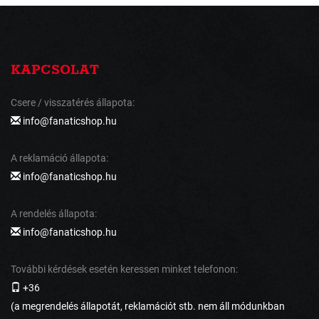
KAPCSOLAT
Csere / visszatérés állapota:
info@fanaticshop.hu
A reklamáció állapota:
info@fanaticshop.hu
A rendelés állapota:
info@fanaticshop.hu
További kérdések esetén keressen minket telefonon:
+36
(a megrendelés állapotát, reklamációt stb. nem áll módunkban