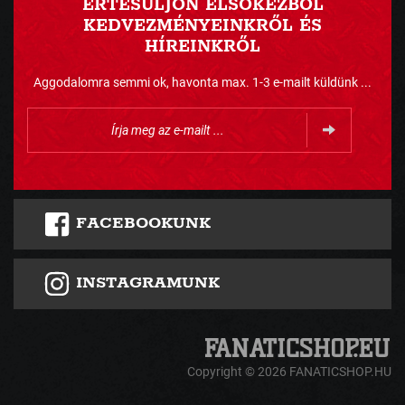
ÉRTESÜLJÖN ELSŐKÉZBŐL
KEDVEZMÉNYEINKRŐL ÉS
HÍREINKRŐL
Aggodalomra semmi ok, havonta max. 1-3 e-mailt küldünk ...
FACEBOOKUNK
INSTAGRAMUNK
Copyright © 2026 FANATICSHOP.HU