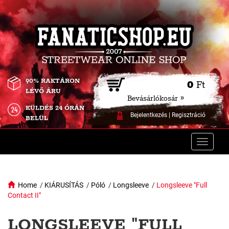
90% RAKTÁRON
0
Ft
LÉVŐ ÁRU
Bevásárlókosár »
KÜLDÉS 24 ÓRÁN
Bejelentkezés
|
Regisztráció
BELÜL
Toggle
naviga
Home
/
KIÁRUSÍTÁS
/
Póló
/
Longsleeve
/
Longsleeve "Full
Contact II"
LONGSLEEVE "FULL