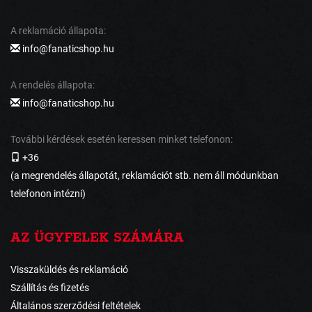
A reklamáció állapota:
info@fanaticshop.hu
A rendelés állapota:
info@fanaticshop.hu
További kérdések esetén keressen minket telefonon:
+36
(a megrendelés állapotát, reklamációt stb. nem áll módunkban
telefonon intézni)
AZ ÜGYFELEK SZÁMÁRA
Visszaküldés és reklamáció
Szállítás és fizetés
Általános szerződési feltételek