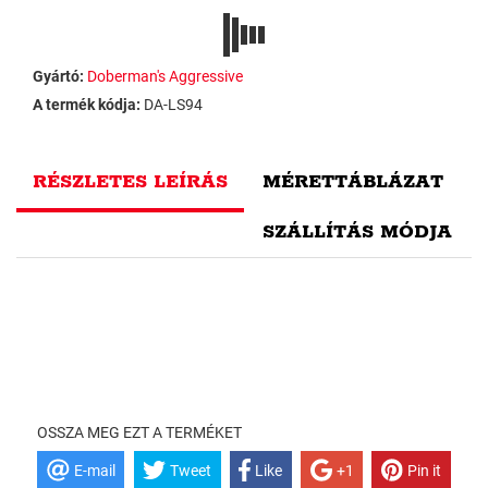
Gyártó:
Doberman's Aggressive
A termék kódja:
DA-LS94
RÉSZLETES LEÍRÁS
MÉRETTÁBLÁZAT
SZÁLLÍTÁS MÓDJA
OSSZA MEG EZT A TERMÉKET
E-mail
Tweet
Like
+1
Pin it