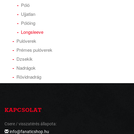
Póló
Ujjatlan
Pólóing
Longsleeve
Pulóverek
Prémes pulóverek
Dzsekik
Nadrágok
Rövidnadrág
KAPCSOLAT
Csere / visszatérés állapota:
info@fanaticshop.hu