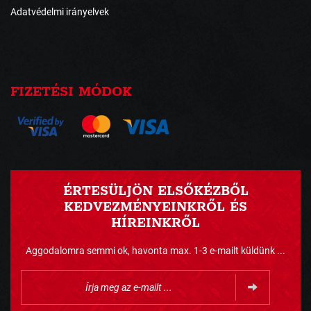
Adatvédelmi irányelvek
FIZETÉSI MÓDOK
ÉRTESÜLJÖN ELSŐKÉZBŐL
KEDVEZMÉNYEINKRŐL ÉS
HÍREINKRŐL
Aggodalomra semmi ok, havonta max. 1-3 e-mailt küldünk ...