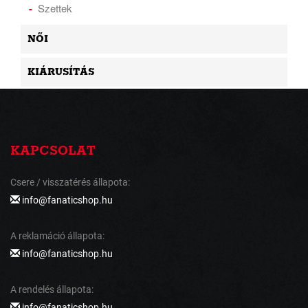
Szettek
NŐI
KIÁRUSÍTÁS
KAPCSOLAT
Csere / visszatérés állapota:
info@fanaticshop.hu
A reklamáció állapota:
info@fanaticshop.hu
A rendelés állapota:
info@fanaticshop.hu