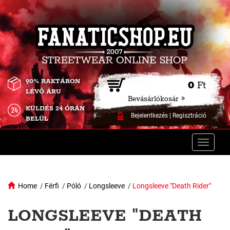
90% RAKTÁRON
0
Ft
LÉVŐ ÁRU
Bevásárlókosár »
KÜLDÉS 24 ÓRÁN
Bejelentkezés
|
Regisztráció
BELÜL
Toggle
naviga
Home
/
Férfi
/
Póló
/
Longsleeve
/
Longsleeve "Death Rider"
LONGSLEEVE "DEATH