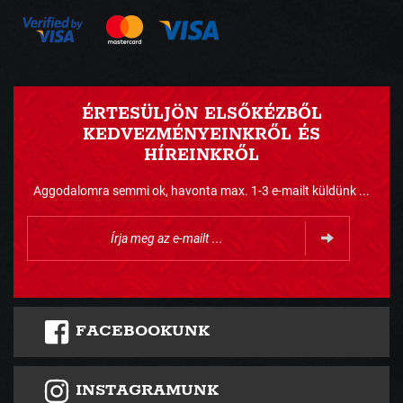
ÉRTESÜLJÖN ELSŐKÉZBŐL
KEDVEZMÉNYEINKRŐL ÉS
HÍREINKRŐL
Aggodalomra semmi ok, havonta max. 1-3 e-mailt küldünk ...
FACEBOOKUNK
INSTAGRAMUNK