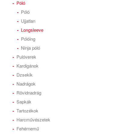
Póló
Póló
Ujjatlan
Longsleeve
Pólóing
Ninja póló
Pulóverek
Kardigánok
Dzsekik
Nadrágok
Rövidnadrág
Sapkák
Tartozékok
Harcművészetek
Fehérnemű