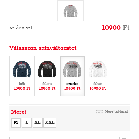
10900
Ft
Ár ÁFA-val
Válasszon színváltozatot
kék
fekete
szürke
fehér
10900 Ft
10900 Ft
10900 Ft
10900 Ft
Méret
Mérettáblázat
M
L
XL
XXL