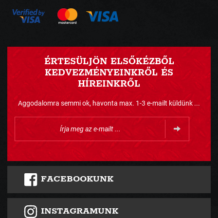
ÉRTESÜLJÖN ELSŐKÉZBŐL
KEDVEZMÉNYEINKRŐL ÉS
HÍREINKRŐL
Aggodalomra semmi ok, havonta max. 1-3 e-mailt küldünk ...
FACEBOOKUNK
INSTAGRAMUNK