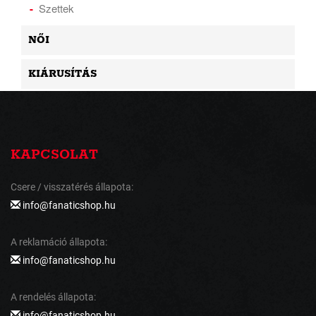
Szettek
NŐI
KIÁRUSÍTÁS
KAPCSOLAT
Csere / visszatérés állapota:
info@fanaticshop.hu
A reklamáció állapota:
info@fanaticshop.hu
A rendelés állapota:
info@fanaticshop.hu