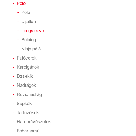
Póló
Póló
Ujjatlan
Longsleeve
Pólóing
Ninja póló
Pulóverek
Kardigánok
Dzsekik
Nadrágok
Rövidnadrág
Sapkák
Tartozékok
Harcművészetek
Fehérnemű