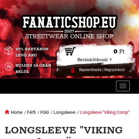
90% RAKTÁRON
0
Ft
LÉVŐ ÁRU
Bevásárlókosár »
KÜLDÉS 24 ÓRÁN
Bejelentkezés
|
Regisztráció
BELÜL
Toggle
naviga
Home
/
Férfi
/
Póló
/
Longsleeve
/
Longsleeve "Viking Comp"
LONGSLEEVE "VIKING