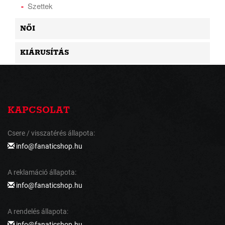
Szettek
NŐI
KIÁRUSÍTÁS
KAPCSOLAT
Csere / visszatérés állapota:
info@fanaticshop.hu
A reklamáció állapota:
info@fanaticshop.hu
A rendelés állapota:
info@fanaticshop.hu