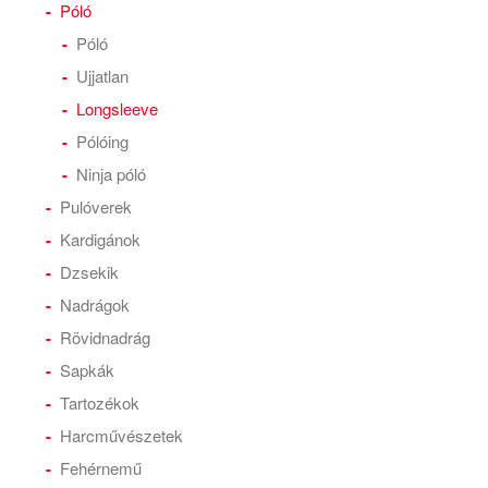
Póló
Póló
Ujjatlan
Longsleeve
Pólóing
Ninja póló
Pulóverek
Kardigánok
Dzsekik
Nadrágok
Rövidnadrág
Sapkák
Tartozékok
Harcművészetek
Fehérnemű