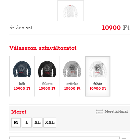
10900
Ft
Ár ÁFA-val
Válasszon színváltozatot
kék
fekete
szürke
fehér
10900 Ft
10900 Ft
10900 Ft
10900 Ft
Méret
Mérettáblázat
M
L
XL
XXL