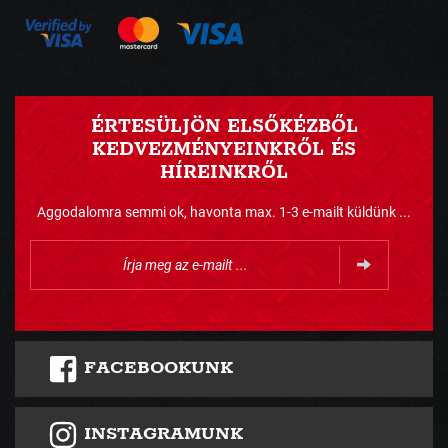
ÉRTESÜLJÖN ELSŐKÉZBŐL
KEDVEZMÉNYEINKRŐL ÉS
HÍREINKRŐL
Aggodalomra semmi ok, havonta max. 1-3 e-mailt küldünk ...
FACEBOOKUNK
INSTAGRAMUNK