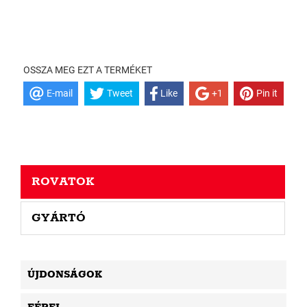
OSSZA MEG EZT A TERMÉKET
E-mail
Tweet
Like
+1
Pin it
ROVATOK
GYÁRTÓ
ÚJDONSÁGOK