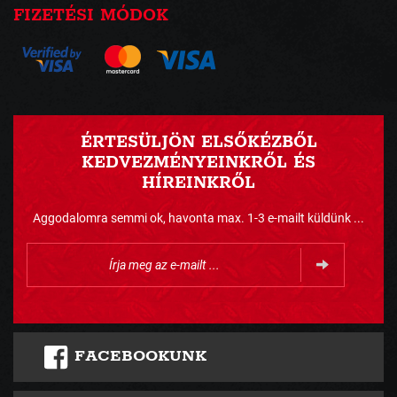
FIZETÉSI MÓDOK
ÉRTESÜLJÖN ELSŐKÉZBŐL
KEDVEZMÉNYEINKRŐL ÉS
HÍREINKRŐL
Aggodalomra semmi ok, havonta max. 1-3 e-mailt küldünk ...
FACEBOOKUNK