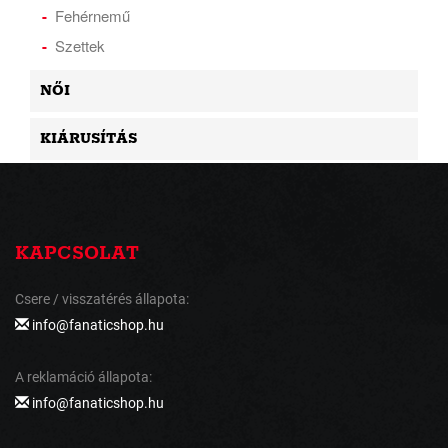
Fehérnemű
Szettek
NŐI
KIÁRUSÍTÁS
KAPCSOLAT
Csere / visszatérés állapota:
info@fanaticshop.hu
A reklamáció állapota:
info@fanaticshop.hu