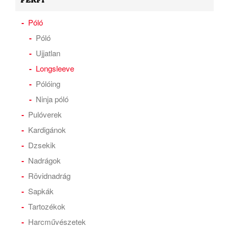
FÉRFI
Póló
Póló
Ujjatlan
Longsleeve
Pólóing
Ninja póló
Pulóverek
Kardigánok
Dzsekik
Nadrágok
Rövidnadrág
Sapkák
Tartozékok
Harcművészetek