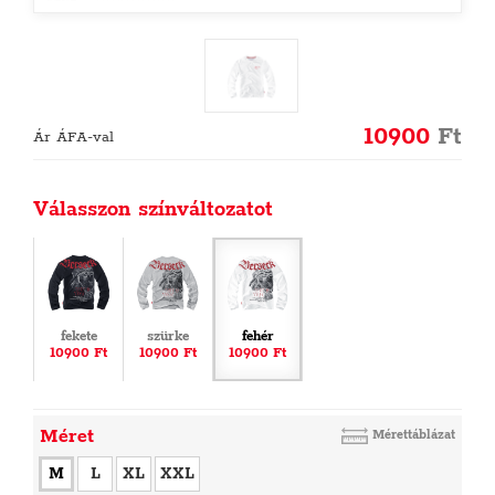
10900
Ft
Ár ÁFA-val
Válasszon színváltozatot
fekete
szürke
fehér
10900 Ft
10900 Ft
10900 Ft
Méret
Mérettáblázat
M
L
XL
XXL