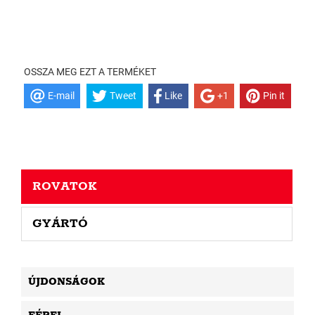
OSSZA MEG EZT A TERMÉKET
E-mail
Tweet
Like
+1
Pin it
ROVATOK
GYÁRTÓ
ÚJDONSÁGOK