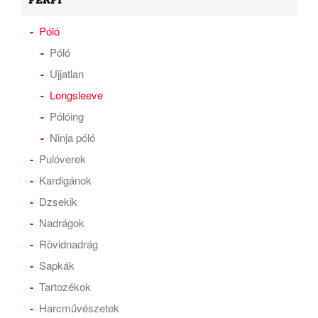
FÉRFI
Póló
Póló
Ujjatlan
Longsleeve
Pólóing
Ninja póló
Pulóverek
Kardigánok
Dzsekik
Nadrágok
Rövidnadrág
Sapkák
Tartozékok
Harcművészetek