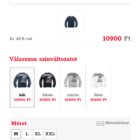
10900
Ft
Ár ÁFA-val
Válasszon színváltozatot
kék
fekete
szürke
fehér
10900 Ft
10900 Ft
10900 Ft
10900 Ft
Méret
Mérettáblázat
M
L
XL
XXL