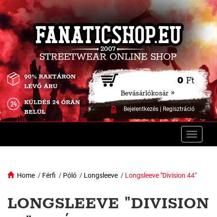
90% RAKTÁRON
0
Ft
LÉVŐ ÁRU
Bevásárlókosár »
KÜLDÉS 24 ÓRÁN
Bejelentkezés
|
Regisztráció
BELÜL
Toggle
naviga
Home
/
Férfi
/
Póló
/
Longsleeve
/
Longsleeve "Division 44"
LONGSLEEVE "DIVISION