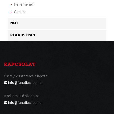
Fehérnemű
Szettek
NŐI
KIÁRUSÍTÁS
KAPCSOLAT
Csere / visszatérés állapota:
info@fanaticshop.hu
A reklamáció állapota:
info@fanaticshop.hu