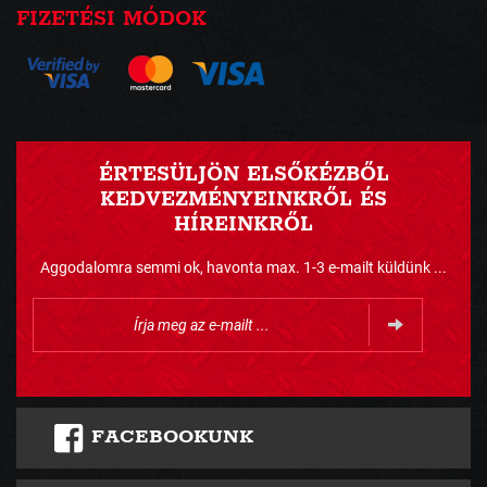
FIZETÉSI MÓDOK
ÉRTESÜLJÖN ELSŐKÉZBŐL
KEDVEZMÉNYEINKRŐL ÉS
HÍREINKRŐL
Aggodalomra semmi ok, havonta max. 1-3 e-mailt küldünk ...
FACEBOOKUNK