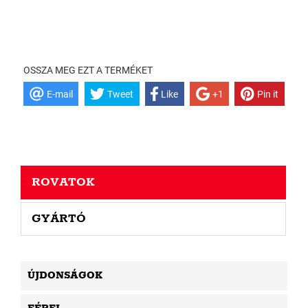
OSSZA MEG EZT A TERMÉKET
E-mail
Tweet
Like
+1
Pin it
ROVATOK
GYÁRTÓ
ÚJDONSÁGOK