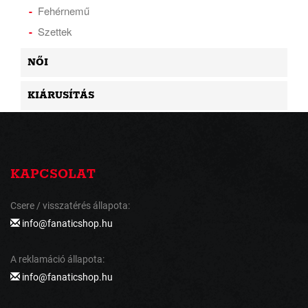
Fehérnemű
Szettek
NŐI
KIÁRUSÍTÁS
KAPCSOLAT
Csere / visszatérés állapota:
info@fanaticshop.hu
A reklamáció állapota:
info@fanaticshop.hu