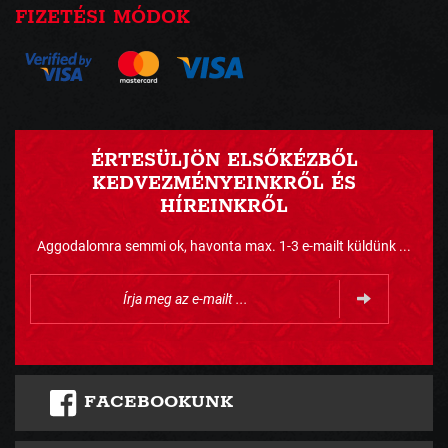
FIZETÉSI MÓDOK
ÉRTESÜLJÖN ELSŐKÉZBŐL
KEDVEZMÉNYEINKRŐL ÉS
HÍREINKRŐL
Aggodalomra semmi ok, havonta max. 1-3 e-mailt küldünk ...
FACEBOOKUNK