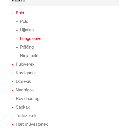
FÉRFI
Póló
Póló
Ujjatlan
Longsleeve
Pólóing
Ninja póló
Pulóverek
Kardigánok
Dzsekik
Nadrágok
Rövidnadrág
Sapkák
Tartozékok
Harcművészetek