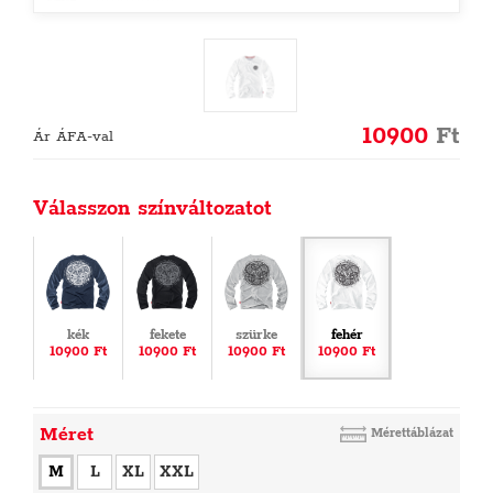
10900
Ft
Ár ÁFA-val
Válasszon színváltozatot
kék
fekete
szürke
fehér
10900 Ft
10900 Ft
10900 Ft
10900 Ft
Méret
Mérettáblázat
M
L
XL
XXL