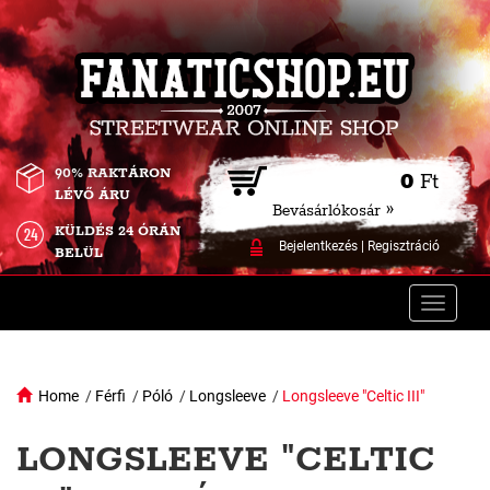
90% RAKTÁRON
0
Ft
LÉVŐ ÁRU
Bevásárlókosár »
KÜLDÉS 24 ÓRÁN
Bejelentkezés
|
Regisztráció
BELÜL
Toggle
naviga
Home
/
Férfi
/
Póló
/
Longsleeve
/
Longsleeve "Celtic III"
LONGSLEEVE "CELTIC