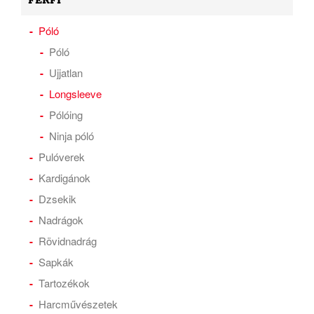
FÉRFI
Póló
Póló
Ujjatlan
Longsleeve
Pólóing
Ninja póló
Pulóverek
Kardigánok
Dzsekik
Nadrágok
Rövidnadrág
Sapkák
Tartozékok
Harcművészetek