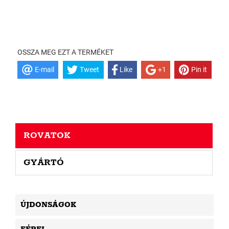
OSSZA MEG EZT A TERMÉKET
E-mail
Tweet
Like
+1
Pin it
ROVATOK
GYÁRTÓ
ÚJDONSÁGOK