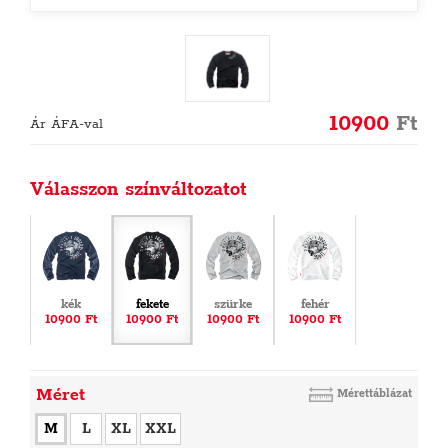
10900
Ft
Ár ÁFA-val
Válasszon színváltozatot
kék
fekete
szürke
fehér
10900 Ft
10900 Ft
10900 Ft
10900 Ft
Méret
Mérettáblázat
M
L
XL
XXL