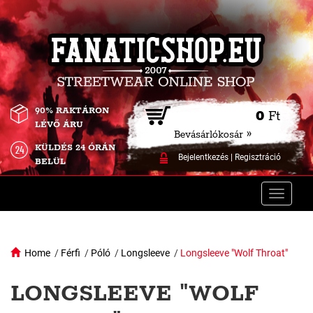
90% RAKTÁRON
0
Ft
LÉVŐ ÁRU
Bevásárlókosár »
KÜLDÉS 24 ÓRÁN
Bejelentkezés
|
Regisztráció
BELÜL
Toggle
naviga
Home
/
Férfi
/
Póló
/
Longsleeve
/
Longsleeve "Wolf Throat"
LONGSLEEVE "WOLF