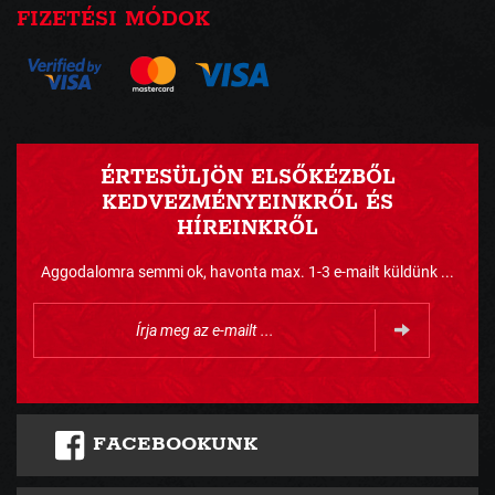
FIZETÉSI MÓDOK
ÉRTESÜLJÖN ELSŐKÉZBŐL
KEDVEZMÉNYEINKRŐL ÉS
HÍREINKRŐL
Aggodalomra semmi ok, havonta max. 1-3 e-mailt küldünk ...
FACEBOOKUNK