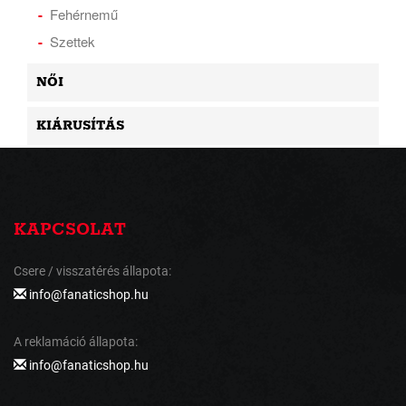
Fehérnemű
Szettek
NŐI
KIÁRUSÍTÁS
KAPCSOLAT
Csere / visszatérés állapota:
info@fanaticshop.hu
A reklamáció állapota:
info@fanaticshop.hu