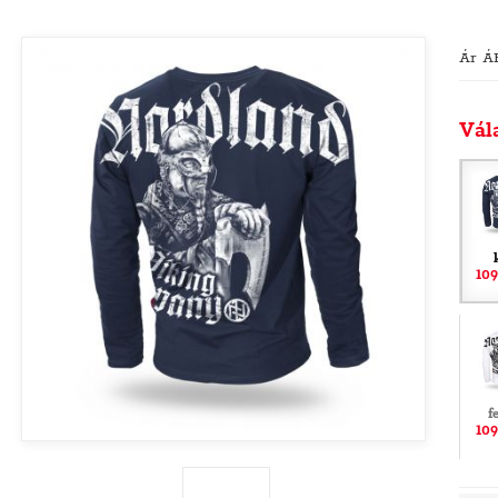
Ár Á
Vál
109
f
109