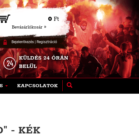
0
Ft
Bevásárlókosár »
Bejelentkezés
|
Regisztráció
KÜLDÉS 24 ÓRÁN
BELÜL
S
KAPCSOLATOK
" - KÉK