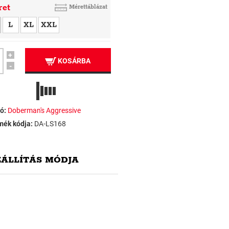
ret
Mérettáblázat
L
XL
XXL
+
KOSÁRBA
-
ó:
Doberman's Aggressive
mék kódja:
DA-LS168
ZÁLLÍTÁS MÓDJA