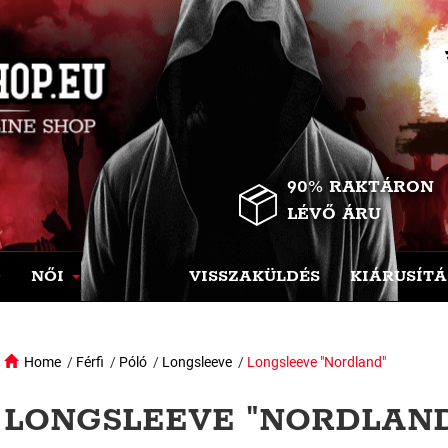
90% RAKTÁRON
LÉVŐ ÁRU
NŐI
VISSZAKÜLDÉS
KIÁRUSÍTÁ
Home
/
Férfi
/
Póló
/
Longsleeve
/
Longsleeve "Nordland"
LONGSLEEVE "NORDLAND