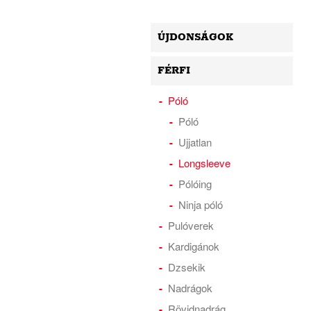
ÚJDONSÁGOK
FÉRFI
Póló
Póló
Ujjatlan
Longsleeve
Pólóing
Ninja póló
Pulóverek
Kardigánok
Dzsekik
Nadrágok
Rövidnadrág