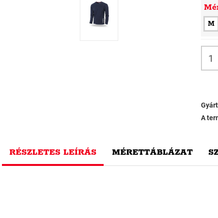
Mé
M
Gyárt
A ter
RÉSZLETES LEÍRÁS
MÉRETTÁBLÁZAT
S