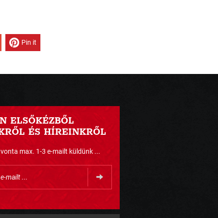
Pin it
N ELSŐKÉZBŐL
RŐL ÉS HÍREINKRŐL
nta max. 1-3 e-mailt küldünk ...