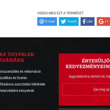
OSSZA MEG EZT A TERMÉKET
E-mail
Tweet
Like
+1
AZ ÜGYFELEK
SZÁMÁRA
ÉRTESÜLJÖ
KEDVEZMÉNYEINK
Visszaküldés és reklamáció
Aggodalomra semmi ok, havo
Szállítás és fizetés
Általános szerződési feltételek
Adatvédelmi irányelvek