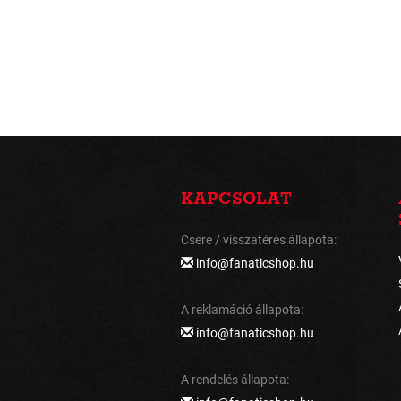
KAPCSOLAT
Csere / visszatérés állapota:
info@fanaticshop.hu
A reklamáció állapota:
info@fanaticshop.hu
A rendelés állapota: