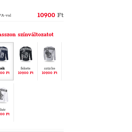
10900
Ft
FA-val
asszon színváltozatot
kék
fekete
szürke
00 Ft
10900 Ft
10900 Ft
ehér
00 Ft