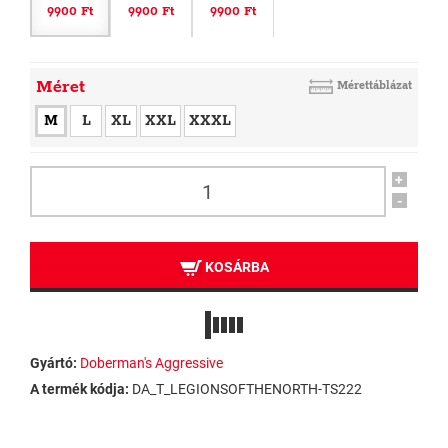
9900 Ft
9900 Ft
9900 Ft
Méret
Mérettáblázat
M
L
XL
XXL
XXXL
+
-
KOSÁRBA
Gyártó:
Doberman's Aggressive
A termék kódja:
DA_T_LEGIONSOFTHENORTH-TS222