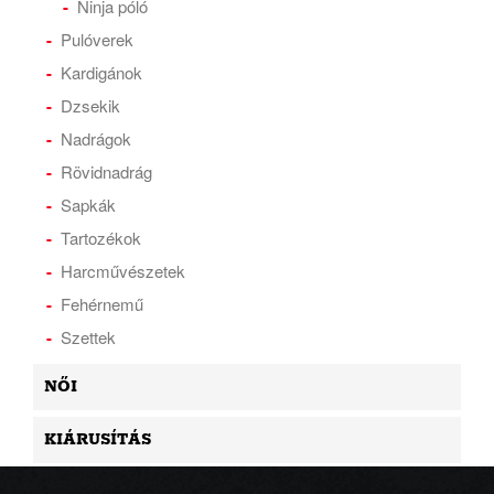
Ninja póló
Pulóverek
Kardigánok
Dzsekik
Nadrágok
Rövidnadrág
Sapkák
Tartozékok
Harcművészetek
Fehérnemű
Szettek
NŐI
KIÁRUSÍTÁS