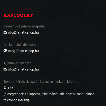
KAPCSOLAT
Csere / visszatérés állapota:
info@fanaticshop.hu
A reklamáció állapota:
info@fanaticshop.hu
A rendelés állapota:
info@fanaticshop.hu
További kérdések esetén keressen minket telefonon:
+36
(a megrendelés állapotát, reklamációt stb. nem áll módunkban
telefonon intézni)