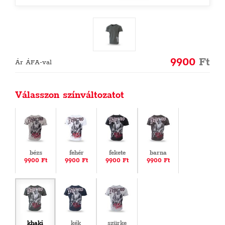
9900
Ft
Ár ÁFA-val
Válasszon színváltozatot
bézs
fehér
fekete
barna
9900 Ft
9900 Ft
9900 Ft
9900 Ft
khaki
kék
szürke