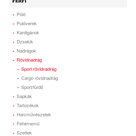
FÉRFI
Póló
Pulóverek
Kardigánok
Dzsekik
Nadrágok
Rövidnadrág
Sport rövidnadrág
Cargo rövidnadrág
Sport/fürdő
Sapkák
Tartozékok
Harcművészetek
Fehérnemű
Szettek