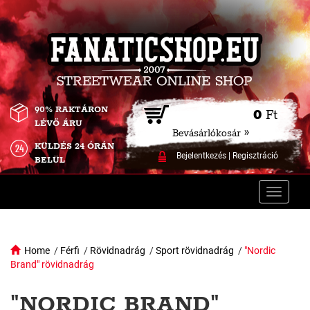
90% RAKTÁRON
0
Ft
LÉVŐ ÁRU
Bevásárlókosár »
KÜLDÉS 24 ÓRÁN
Bejelentkezés
|
Regisztráció
BELÜL
Toggle
naviga
Home
/
Férfi
/
Rövidnadrág
/
Sport rövidnadrág
/
"Nordic
Brand" rövidnadrág
"NORDIC BRAND"