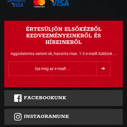
ÉRTESÜLJÖN ELSŐKÉZBŐL
KEDVEZMÉNYEINKRŐL ÉS
HÍREINKRŐL
Aggodalomra semmi ok, havonta max. 1-3 e-mailt küldünk ...
FACEBOOKUNK
INSTAGRAMUNK