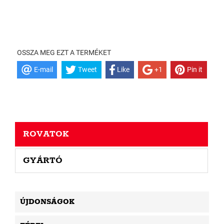
OSSZA MEG EZT A TERMÉKET
E-mail
Tweet
Like
+1
Pin it
ROVATOK
GYÁRTÓ
ÚJDONSÁGOK