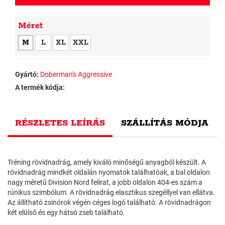
Méret
M
L
XL
XXL
Gyártó:
Doberman's Aggressive
A termék kódja:
RÉSZLETES LEÍRÁS
SZÁLLÍTÁS MÓDJA
Tréning rövidnadrág, amely kiváló minőségű anyagból készült. A
rövidnadrág mindkét oldalán nyomatok találhatóak, a bal oldalon
nagy méretű Division Nord felirat, a jobb oldalon 404-es szám a
rúnikus szimbólum. A rövidnadrág elasztikus szegéllyel van ellátva.
Az állítható zsinórok végén céges logó található. A rövidnadrágon
két elülső és egy hátsó zseb található.