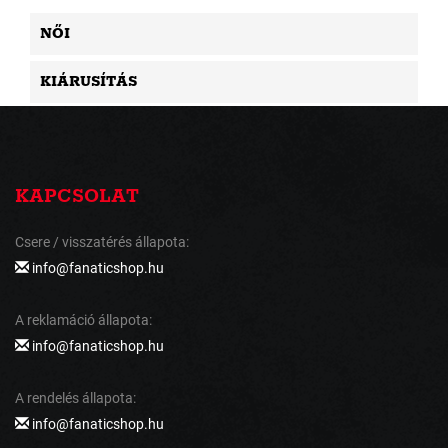
NŐI
KIÁRUSÍTÁS
KAPCSOLAT
Csere / visszatérés állapota:
info@fanaticshop.hu
A reklamáció állapota:
info@fanaticshop.hu
A rendelés állapota:
info@fanaticshop.hu