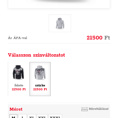
21500
Ft
Ár ÁFA-val
Válasszon színváltozatot
fekete
szürke
21500 Ft
21500 Ft
Méret
Mérettáblázat