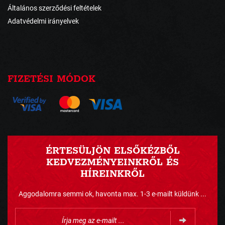
Általános szerződési feltételek
Adatvédelmi irányelvek
FIZETÉSI MÓDOK
ÉRTESÜLJÖN ELSŐKÉZBŐL
KEDVEZMÉNYEINKRŐL ÉS
HÍREINKRŐL
Aggodalomra semmi ok, havonta max. 1-3 e-mailt küldünk ...