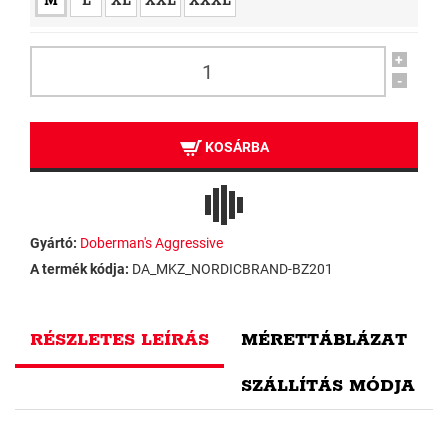
M
L
XL
XXL
XXXL
+
-
KOSÁRBA
Gyártó:
Doberman's Aggressive
A termék kódja:
DA_MKZ_NORDICBRAND-BZ201
RÉSZLETES LEÍRÁS
MÉRETTÁBLÁZAT
SZÁLLÍTÁS MÓDJA