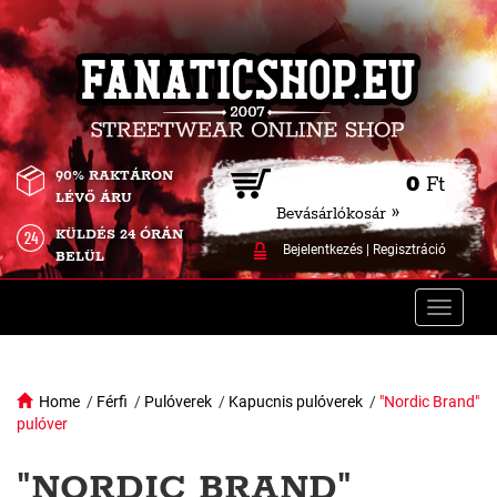
90% RAKTÁRON
0
Ft
LÉVŐ ÁRU
Bevásárlókosár »
KÜLDÉS 24 ÓRÁN
Bejelentkezés
|
Regisztráció
BELÜL
Toggle
naviga
Home
/
Férfi
/
Pulóverek
/
Kapucnis pulóverek
/
"Nordic Brand"
pulóver
"NORDIC BRAND"