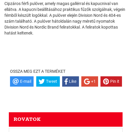
Cipzáros férfi pulóver, amely magas gallérral és kapucnival van
ellátva. A kapucni beállításához praktikus fűzők szolgálnak, végein
fémből készült logókkal. A pulóver elején Division Nord és 404-es
szám található. A pulóver hátoldalán nagy méretű nyomatok
Division Nord és Nordic Brand feliratokkal. A feliratok kopottas
hatást keltenek.
OSSZA MEG EZT A TERMÉKET
E-mail
Tweet
Like
+1
Pin it
ROVATOK