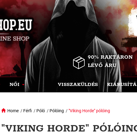
90% RAKTÁRON
LÉVŐ ÁRU
NŐI
VISSZAKÜLDÉS
KIÁRUSÍTÁ
Home
/
Férfi
/
Póló
/
Pólóing
/
"Viking Horde" pólóing
"VIKING HORDE" PÓLÓING