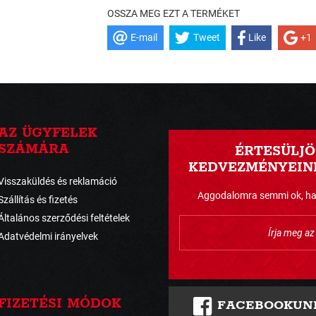
OSSZA MEG EZT A TERMÉKET
E-mail
Tweet
Like
+1
AZ ÜGYFELEK
SZÁMÁRA
ÉRTESÜLJÖ
KEDVEZMÉNYEINK
Visszaküldés és reklamáció
Aggodalomra semmi ok, havo
Szállítás és fizetés
Általános szerződési feltételek
Adatvédelmi irányelvek
FIZETÉSI MÓDOK
FACEBOOKUN