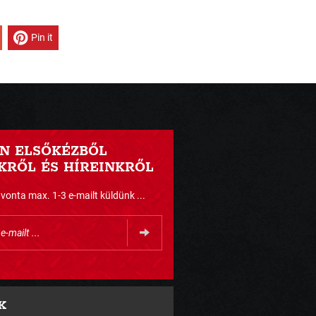
Pin it
N ELSŐKÉZBŐL
RŐL ÉS HÍREINKRŐL
nta max. 1-3 e-mailt küldünk ...
K