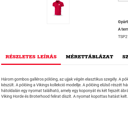
Gyárt
A ter
TSP2
RÉSZLETES LEÍRÁS
MÉRETTÁBLÁZAT
S
Három gombos galléros pólóing, az ujjak végén elasztikus szegély. A p
készült. A pólóing a Vikings kollekció modellje. A pólóing elülső részét h
hátoldalán egy nyomat található, amely egy koponyát és két fejszét ábrá
Viking Horde és Broterhood felirat díszít. A nyomat kopottas hatást kelt.