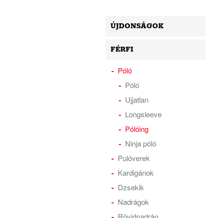
ÚJDONSÁGOK
FÉRFI
Póló
Póló
Ujjatlan
Longsleeve
Pólóing
Ninja póló
Pulóverek
Kardigánok
Dzsekik
Nadrágok
Rövidnadrág