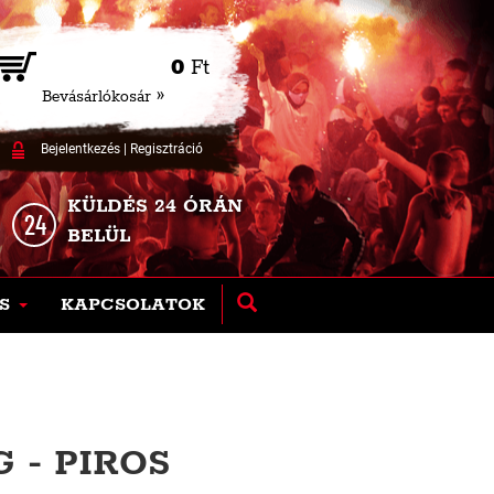
0
Ft
Bevásárlókosár »
Bejelentkezés
|
Regisztráció
KÜLDÉS 24 ÓRÁN
BELÜL
S
KAPCSOLATOK
 - PIROS