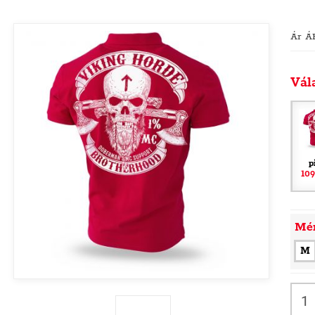
Ár Á
Vál
p
109
Mé
M