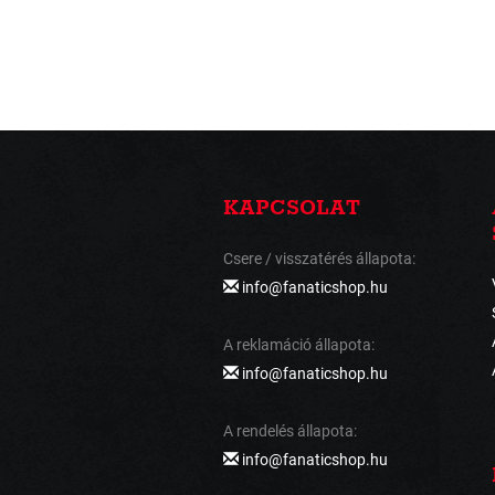
KAPCSOLAT
Csere / visszatérés állapota:
info@fanaticshop.hu
A reklamáció állapota:
info@fanaticshop.hu
A rendelés állapota:
info@fanaticshop.hu