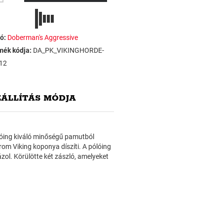
ó:
Doberman's Aggressive
mék kódja:
DA_PK_VIKINGHORDE-
12
ZÁLLÍTÁS MÓDJA
ólóing kiváló minőségű pamutból
árom Viking koponya díszíti. A pólóing
zol. Körülötte két zászló, amelyeket