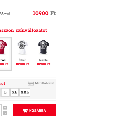
10900
Ft
FA-val
asszon színváltozatot
iros
fehér
fekete
00 Ft
10900 Ft
10900 Ft
ret
Mérettáblázat
L
XL
XXL
+
KOSÁRBA
-