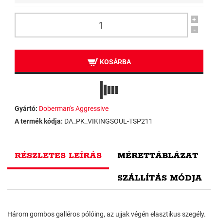
+
-
KOSÁRBA
Gyártó:
Doberman's Aggressive
A termék kódja:
DA_PK_VIKINGSOUL-TSP211
RÉSZLETES LEÍRÁS
MÉRETTÁBLÁZAT
SZÁLLÍTÁS MÓDJA
Három gombos galléros pólóing, az ujjak végén elasztikus szegély.