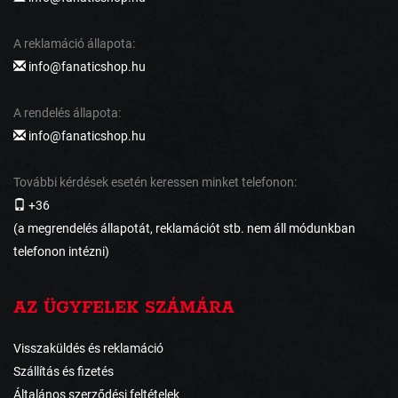
A reklamáció állapota:
info@fanaticshop.hu
A rendelés állapota:
info@fanaticshop.hu
További kérdések esetén keressen minket telefonon:
+36
(a megrendelés állapotát, reklamációt stb. nem áll módunkban
telefonon intézni)
AZ ÜGYFELEK SZÁMÁRA
Visszaküldés és reklamáció
Szállítás és fizetés
Általános szerződési feltételek