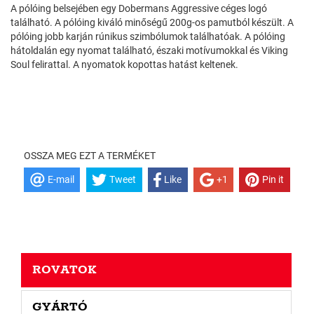
A pólóing belsejében egy Dobermans Aggressive céges logó
található. A pólóing kiváló minőségű 200g-os pamutból készült. A
pólóing jobb karján rúnikus szimbólumok találhatóak. A pólóing
hátoldalán egy nyomat található, északi motívumokkal és Viking
Soul felirattal. A nyomatok kopottas hatást keltenek.
OSSZA MEG EZT A TERMÉKET
E-mail
Tweet
Like
+1
Pin it
ROVATOK
GYÁRTÓ