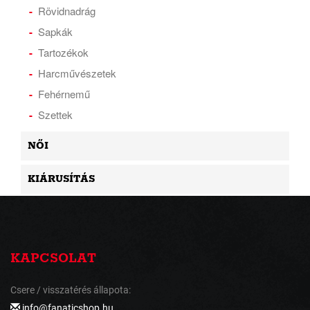
Rövidnadrág
Sapkák
Tartozékok
Harcművészetek
Fehérnemű
Szettek
NŐI
KIÁRUSÍTÁS
KAPCSOLAT
Csere / visszatérés állapota:
info@fanaticshop.hu