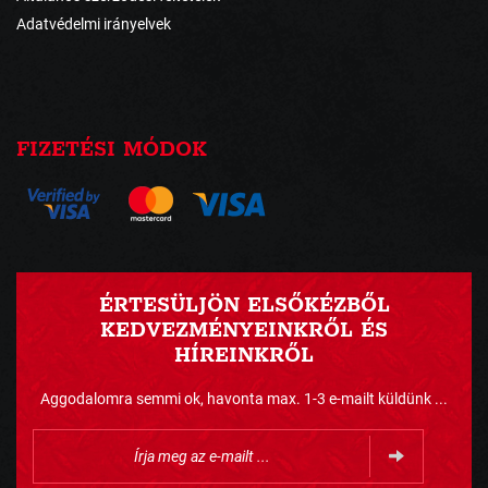
Adatvédelmi irányelvek
FIZETÉSI MÓDOK
ÉRTESÜLJÖN ELSŐKÉZBŐL
KEDVEZMÉNYEINKRŐL ÉS
HÍREINKRŐL
Aggodalomra semmi ok, havonta max. 1-3 e-mailt küldünk ...