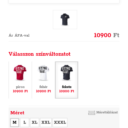
10900
Ft
Ár ÁFA-val
Válasszon színváltozatot
piros
fehér
fekete
10900 Ft
10900 Ft
10900 Ft
Méret
Mérettáblázat
M
L
XL
XXL
XXXL