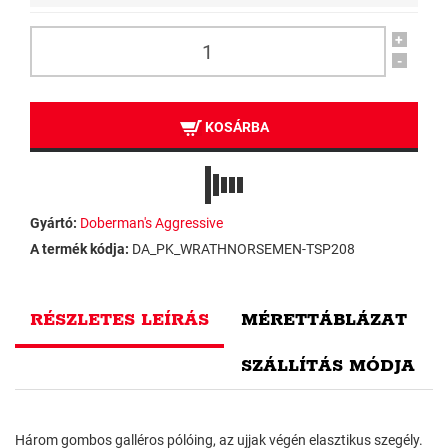
+
-
KOSÁRBA
Gyártó:
Doberman's Aggressive
A termék kódja:
DA_PK_WRATHNORSEMEN-TSP208
RÉSZLETES LEÍRÁS
MÉRETTÁBLÁZAT
SZÁLLÍTÁS MÓDJA
Három gombos galléros pólóing, az ujjak végén elasztikus szegély.