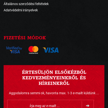
Általános szerződési feltételek
Adatvédelmi irányelvek
FIZETÉSI MÓDOK
ÉRTESÜLJÖN ELSŐKÉZBŐL
KEDVEZMÉNYEINKRŐL ÉS
HÍREINKRŐL
Aggodalomra semmi ok, havonta max. 1-3 e-mailt küldünk ...