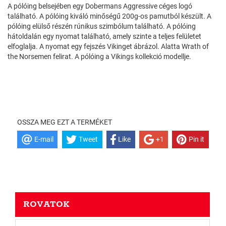
A pólóing belsejében egy Dobermans Aggressive céges logó
található. A pólóing kiváló minőségű 200g-os pamutból készült. A
pólóing elülső részén rúnikus szimbólum található. A pólóing
hátoldalán egy nyomat található, amely szinte a teljes felületet
elfoglalja. A nyomat egy fejszés Vikinget ábrázol. Alatta Wrath of
the Norsemen felirat. A pólóing a Vikings kollekció modellje.
OSSZA MEG EZT A TERMÉKET
E-mail
Tweet
Like
+1
Pin it
ROVATOK