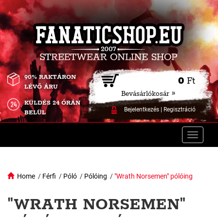
90% RAKTÁRON
0
Ft
LÉVŐ ÁRU
Bevásárlókosár »
KÜLDÉS 24 ÓRÁN
Bejelentkezés
|
Regisztráció
BELÜL
Toggle
naviga
Home
/
Férfi
/
Póló
/
Pólóing
/
"Wrath Norsemen" pólóing
"WRATH NORSEMEN"