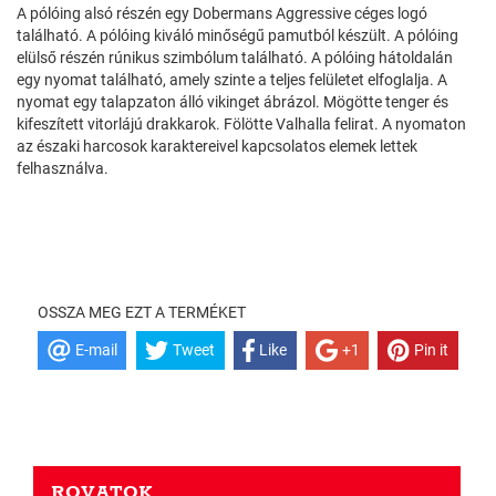
A pólóing alsó részén egy Dobermans Aggressive céges logó
található. A pólóing kiváló minőségű pamutból készült. A pólóing
elülső részén rúnikus szimbólum található. A pólóing hátoldalán
egy nyomat található, amely szinte a teljes felületet elfoglalja. A
nyomat egy talapzaton álló vikinget ábrázol. Mögötte tenger és
kifeszített vitorlájú drakkarok. Fölötte Valhalla felirat. A nyomaton
az északi harcosok karaktereivel kapcsolatos elemek lettek
felhasználva.
OSSZA MEG EZT A TERMÉKET
E-mail
Tweet
Like
+1
Pin it
ROVATOK