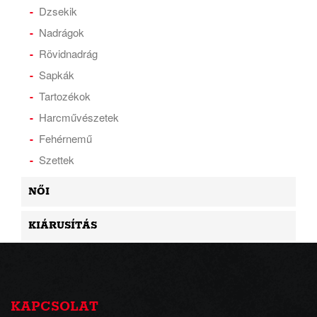
Dzsekik
Nadrágok
Rövidnadrág
Sapkák
Tartozékok
Harcművészetek
Fehérnemű
Szettek
NŐI
KIÁRUSÍTÁS
KAPCSOLAT