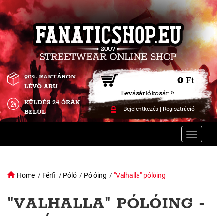
90% RAKTÁRON
0
Ft
LÉVŐ ÁRU
Bevásárlókosár »
KÜLDÉS 24 ÓRÁN
Bejelentkezés
|
Regisztráció
BELÜL
Toggle
naviga
Home
/
Férfi
/
Póló
/
Pólóing
/
"Valhalla" pólóing
"VALHALLA" PÓLÓING -