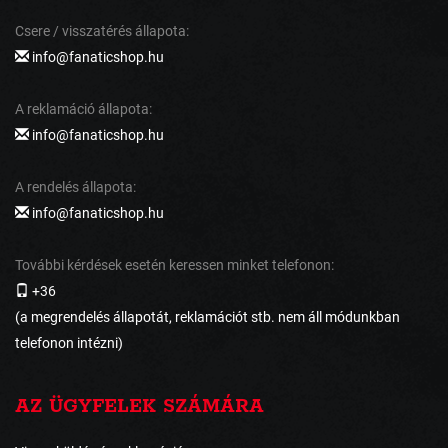
Csere / visszatérés állapota:
info@fanaticshop.hu
A reklamáció állapota:
info@fanaticshop.hu
A rendelés állapota:
info@fanaticshop.hu
További kérdések esetén keressen minket telefonon:
+36
(a megrendelés állapotát, reklamációt stb. nem áll módunkban
telefonon intézni)
AZ ÜGYFELEK SZÁMÁRA