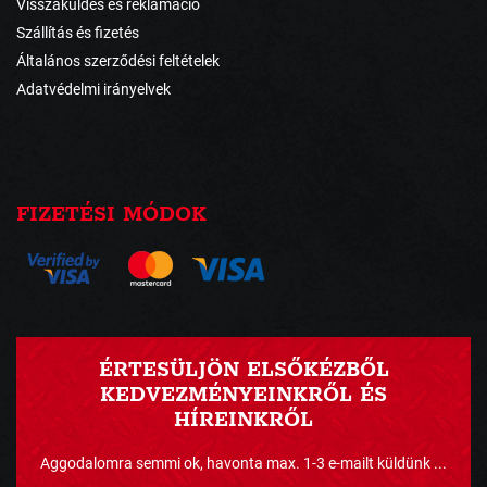
Visszaküldés és reklamáció
Szállítás és fizetés
Általános szerződési feltételek
Adatvédelmi irányelvek
FIZETÉSI MÓDOK
ÉRTESÜLJÖN ELSŐKÉZBŐL
KEDVEZMÉNYEINKRŐL ÉS
HÍREINKRŐL
Aggodalomra semmi ok, havonta max. 1-3 e-mailt küldünk ...