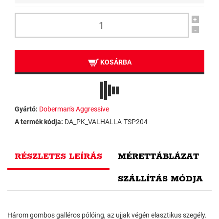
+
-
KOSÁRBA
Gyártó:
Doberman's Aggressive
A termék kódja:
DA_PK_VALHALLA-TSP204
RÉSZLETES LEÍRÁS
MÉRETTÁBLÁZAT
SZÁLLÍTÁS MÓDJA
Három gombos galléros pólóing, az ujjak végén elasztikus szegély.