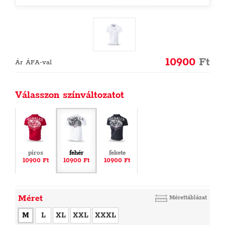
10900
Ft
Ár ÁFA-val
Válasszon színváltozatot
piros
fehér
fekete
10900 Ft
10900 Ft
10900 Ft
Méret
Mérettáblázat
M
L
XL
XXL
XXXL