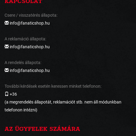
KAPCSOLAT
Csere / visszatérés állapota:
info@fanaticshop.hu
A reklamáció állapota:
info@fanaticshop.hu
A rendelés állapota:
info@fanaticshop.hu
További kérdések esetén keressen minket telefonon:
+36
(a megrendelés állapotát, reklamációt stb. nem áll módunkban
telefonon intézni)
AZ ÜGYFELEK SZÁMÁRA