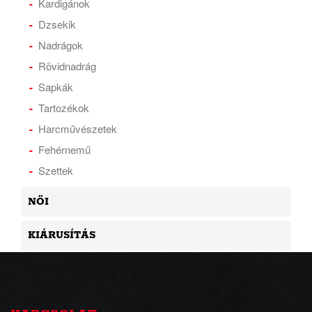
Kardigánok
Dzsekik
Nadrágok
Rövidnadrág
Sapkák
Tartozékok
Harcművészetek
Fehérnemű
Szettek
NŐI
KIÁRUSÍTÁS