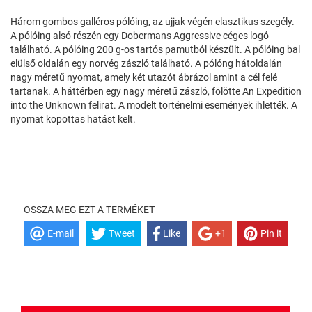
Három gombos galléros pólóing, az ujjak végén elasztikus szegély.
A pólóing alsó részén egy Dobermans Aggressive céges logó
található. A pólóing 200 g-os tartós pamutból készült. A pólóing bal
elülső oldalán egy norvég zászló található. A pólóng hátoldalán
nagy méretű nyomat, amely két utazót ábrázol amint a cél felé
tartanak. A háttérben egy nagy méretű zászló, fölötte An Expedition
into the Unknown felirat. A modelt történelmi események ihlették. A
nyomat kopottas hatást kelt.
OSSZA MEG EZT A TERMÉKET
E-mail
Tweet
Like
+1
Pin it