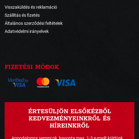
Visszaküldés és reklamáció
Szállítás és fizetés
Általános szerződési feltételek
Adatvédelmi irányelvek
FIZETÉSI MÓDOK
ÉRTESÜLJÖN ELSŐKÉZBŐL
KEDVEZMÉNYEINKRŐL ÉS
HÍREINKRŐL
Aggodalomra semmi ok, havonta max. 1-3 e-mailt küldünk ...