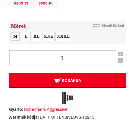
9900 Ft
9900 Ft
Méret
Mérettáblázat
M
L
XL
XXL
XXXL
+
-
KOSÁRBA
Gyártó:
Doberman's Aggressive
A termék kódja:
DA_T_OFFENSIVEDVS-TS215