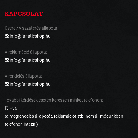
KAPCSOLAT
Csere / visszatérés állapota:
info@fanaticshop.hu
A reklamáció állapota:
info@fanaticshop.hu
A rendelés állapota:
info@fanaticshop.hu
További kérdések esetén keressen minket telefonon:
+36
(a megrendelés állapotát, reklamációt stb. nem áll módunkban
telefonon intézni)