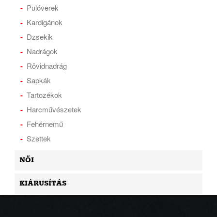
Pulóverek
Kardigánok
Dzsekik
Nadrágok
Rövidnadrág
Sapkák
Tartozékok
Harcművészetek
Fehérnemű
Szettek
NŐI
KIÁRUSÍTÁS