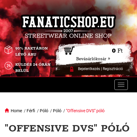
90% RAKTÁRON
0
Ft
LÉVŐ ÁRU
Bevásárlókosár »
KÜLDÉS 24 ÓRÁN
Bejelentkezés
|
Regisztráció
BELÜL
Toggle
naviga
Home
/
Férfi
/
Póló
/
Póló
/
"Offensive DVS" póló
"OFFENSIVE DVS" PÓLÓ