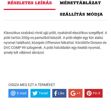
RÉSZLETES LEÍRÁS
MÉRETTÁBLÁZAT
SZÁLLÍTÁS MÓDJA
Klasszikus szabású rövid ujjú póló, nyakánál elasztikus szegéllyel. A
póló tartós 200g-os pamutból készült. A póló elején egy kör alakú
nyomat található, közepén Offensive felirattal. Körülötte Division és
DVC COMP 99 szlogenek. A póló hátoldalán egy kisebb nyomat,
amely két villámot ábrázol.
OSSZA MEG EZT A TERMÉKET
E-mail
Tweet
Like
+1
Pin it