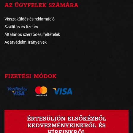
AZ ÜGYFELEK SZÁMÁRA
Visszaküldés és reklamáció
Szállítás és fizetés
Általános szerződési feltételek
Adatvédelmi irányelvek
FIZETÉSI MÓDOK
ÉRTESÜLJÖN ELSŐKÉZBŐL
KEDVEZMÉNYEINKRŐL ÉS
HÍREINKRŐL