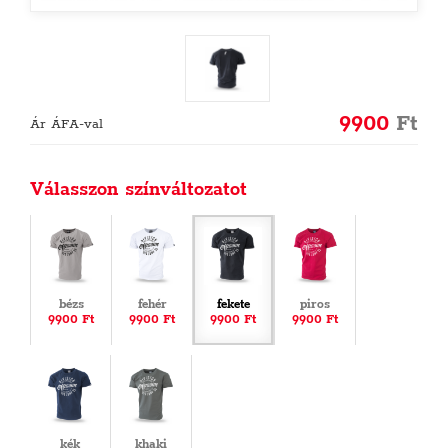
9900
Ft
Ár ÁFA-val
Válasszon színváltozatot
bézs
fehér
fekete
piros
9900 Ft
9900 Ft
9900 Ft
9900 Ft
kék
khaki