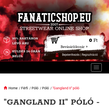
90% RAKTÁRON
0
Ft
LÉVŐ ÁRU
Bevásárlókosár »
KÜLDÉS 24 ÓRÁN
Bejelentkezés
|
Regisztráció
BELÜL
Toggle
naviga
Home
/
Férfi
/
Póló
/
Póló
/
"Gangland II" póló
"GANGLAND II" PÓLÓ -