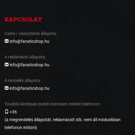
KAPCSOLAT
Csere / visszatérés állapota:
info@fanaticshop.hu
A reklamáció állapota:
info@fanaticshop.hu
A rendelés állapota:
info@fanaticshop.hu
További kérdések esetén keressen minket telefonon:
+36
(a megrendelés állapotát, reklamációt stb. nem áll módunkban
telefonon intézni)