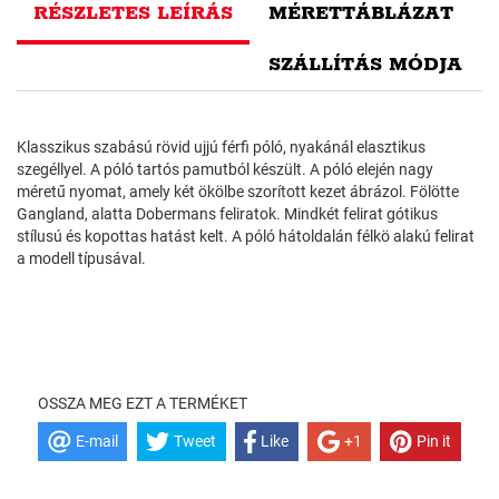
RÉSZLETES LEÍRÁS
MÉRETTÁBLÁZAT
SZÁLLÍTÁS MÓDJA
Klasszikus szabású rövid ujjú férfi póló, nyakánál elasztikus
szegéllyel. A póló tartós pamutból készült. A póló elején nagy
méretű nyomat, amely két ökölbe szorított kezet ábrázol. Fölötte
Gangland, alatta Dobermans feliratok. Mindkét felirat gótikus
stílusú és kopottas hatást kelt. A póló hátoldalán félkö alakú felirat
a modell típusával.
OSSZA MEG EZT A TERMÉKET
E-mail
Tweet
Like
+1
Pin it