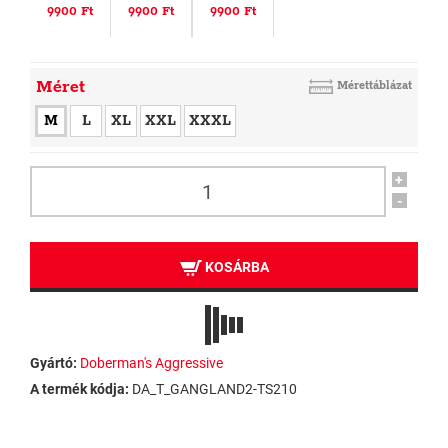
9900 Ft
9900 Ft
9900 Ft
Méret
Mérettáblázat
M
L
XL
XXL
XXXL
+
-
KOSÁRBA
Gyártó:
Doberman's Aggressive
A termék kódja:
DA_T_GANGLAND2-TS210