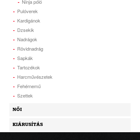
Ninja póló
Pulóverek
Kardigánok
Dzsekik
Nadrágok
Rövidnadrág
Sapkák
Tartozékok
Harcművészetek
Fehérnemű
Szettek
NŐI
KIÁRUSÍTÁS