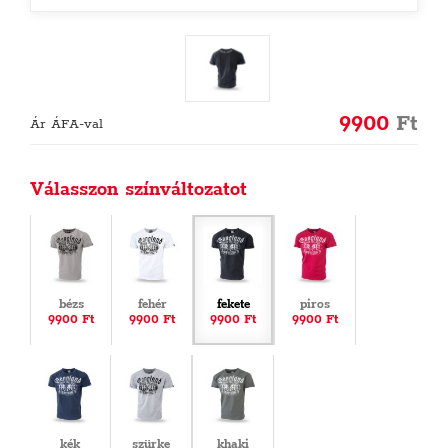
9900
Ft
Ár ÁFA-val
Válasszon színváltozatot
bézs
fehér
fekete
piros
9900 Ft
9900 Ft
9900 Ft
9900 Ft
kék
szürke
khaki