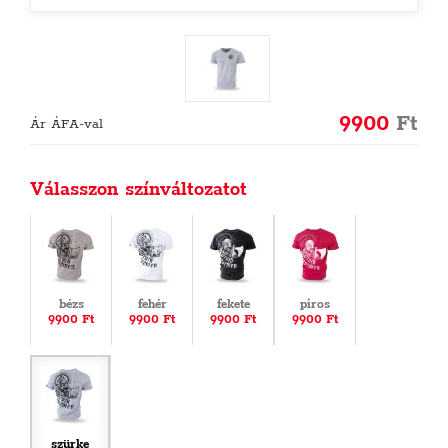
9900
Ft
Ár ÁFA-val
Válasszon színváltozatot
bézs
fehér
fekete
piros
9900 Ft
9900 Ft
9900 Ft
9900 Ft
szürke