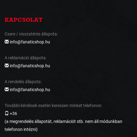
KAPCSOLAT
Csere / visszatérés állapota:
info@fanaticshop.hu
A reklamáció állapota:
info@fanaticshop.hu
A rendelés állapota:
info@fanaticshop.hu
További kérdések esetén keressen minket telefonon:
+36
(a megrendelés állapotát, reklamációt stb. nem áll módunkban
telefonon intézni)