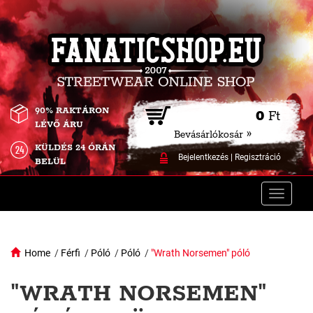
90% RAKTÁRON
0
Ft
LÉVŐ ÁRU
Bevásárlókosár »
KÜLDÉS 24 ÓRÁN
Bejelentkezés
|
Regisztráció
BELÜL
Toggle
naviga
Home
/
Férfi
/
Póló
/
Póló
/
"Wrath Norsemen" póló
"WRATH NORSEMEN"