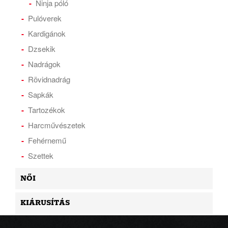
Ninja póló
Pulóverek
Kardigánok
Dzsekik
Nadrágok
Rövidnadrág
Sapkák
Tartozékok
Harcművészetek
Fehérnemű
Szettek
NŐI
KIÁRUSÍTÁS