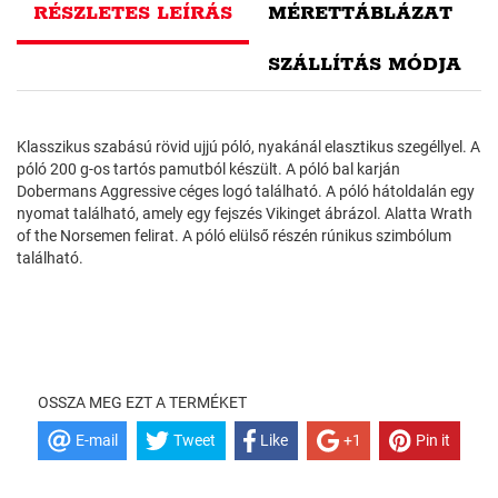
RÉSZLETES LEÍRÁS
MÉRETTÁBLÁZAT
SZÁLLÍTÁS MÓDJA
Klasszikus szabású rövid ujjú póló, nyakánál elasztikus szegéllyel. A
póló 200 g-os tartós pamutból készült. A póló bal karján
Dobermans Aggressive céges logó található. A póló hátoldalán egy
nyomat található, amely egy fejszés Vikinget ábrázol. Alatta Wrath
of the Norsemen felirat. A póló elülső részén rúnikus szimbólum
található.
OSSZA MEG EZT A TERMÉKET
E-mail
Tweet
Like
+1
Pin it