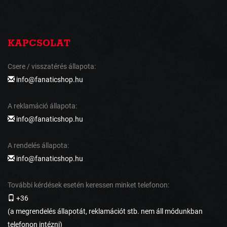
KAPCSOLAT
Csere / visszatérés állapota:
info@fanaticshop.hu
A reklamáció állapota:
info@fanaticshop.hu
A rendelés állapota:
info@fanaticshop.hu
További kérdések esetén keressen minket telefonon:
+36
(a megrendelés állapotát, reklamációt stb. nem áll módunkban
telefonon intézni)