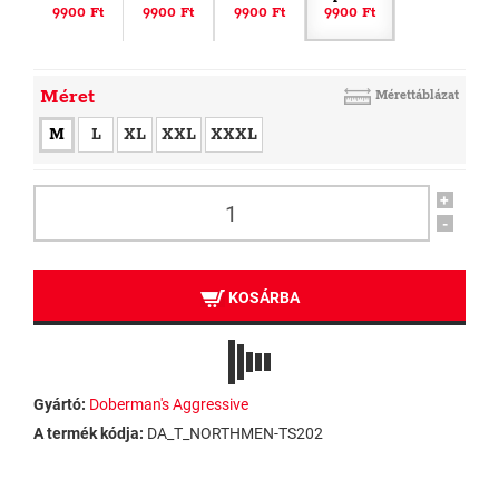
9900 Ft
9900 Ft
9900 Ft
9900 Ft
Méret
Mérettáblázat
M
L
XL
XXL
XXXL
+
-
KOSÁRBA
Gyártó:
Doberman's Aggressive
A termék kódja:
DA_T_NORTHMEN-TS202