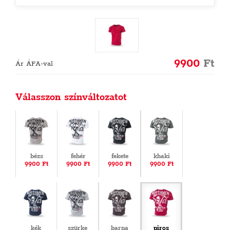
9900
Ft
Ár ÁFA-val
Válasszon színváltozatot
bézs
fehér
fekete
khaki
9900 Ft
9900 Ft
9900 Ft
9900 Ft
kék
szürke
barna
piros