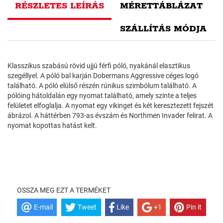
RÉSZLETES LEÍRÁS
MÉRETTÁBLÁZAT
SZÁLLÍTÁS MÓDJA
Klasszikus szabású rövid ujjú férfi póló, nyakánál elasztikus
szegéllyel. A póló bal karján Dobermans Aggressive céges logó
található. A póló elülső részén rúnikus szimbólum található. A
pólóing hátoldalán egy nyomat található, amely szinte a teljes
felületet elfoglalja. A nyomat egy vikinget és két keresztezett fejszét
ábrázol. A háttérben 793-as évszám és Northmen Invader felirat. A
nyomat kopottas hatást kelt.
OSSZA MEG EZT A TERMÉKET
E-mail
Tweet
Like
+1
Pin it