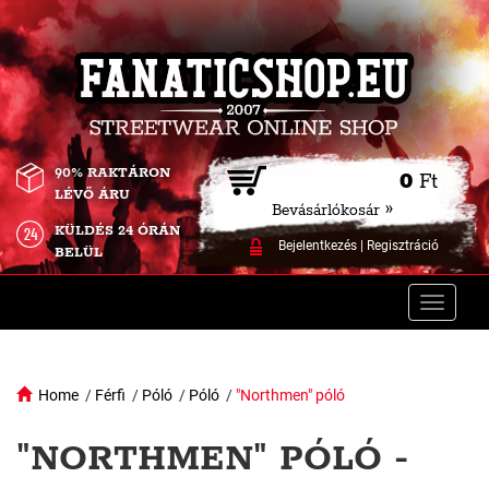
90% RAKTÁRON
0
Ft
LÉVŐ ÁRU
Bevásárlókosár »
KÜLDÉS 24 ÓRÁN
Bejelentkezés
|
Regisztráció
BELÜL
Toggle
naviga
Home
/
Férfi
/
Póló
/
Póló
/
"Northmen" póló
"NORTHMEN" PÓLÓ -