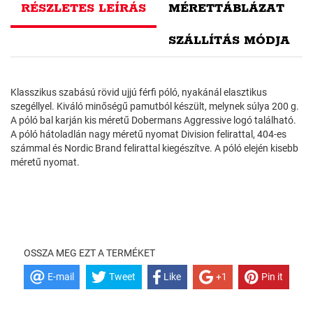
RÉSZLETES LEÍRÁS
MÉRETTÁBLÁZAT
SZÁLLÍTÁS MÓDJA
Klasszikus szabású rövid ujjú férfi póló, nyakánál elasztikus
szegéllyel. Kiváló minőségű pamutból készült, melynek súlya 200 g.
A póló bal karján kis méretű Dobermans Aggressive logó található.
A póló hátoladlán nagy méretű nyomat Division felirattal, 404-es
számmal és Nordic Brand felirattal kiegészítve. A póló elején kisebb
méretű nyomat.
OSSZA MEG EZT A TERMÉKET
E-mail
Tweet
Like
+1
Pin it