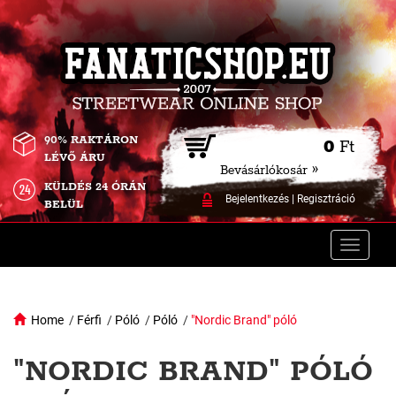
90% RAKTÁRON
0
Ft
LÉVŐ ÁRU
Bevásárlókosár »
KÜLDÉS 24 ÓRÁN
Bejelentkezés
|
Regisztráció
BELÜL
Toggle
naviga
Home
/
Férfi
/
Póló
/
Póló
/
"Nordic Brand" póló
"NORDIC BRAND" PÓLÓ