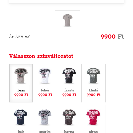
9900
Ft
Ár ÁFA-val
Válasszon színváltozatot
bézs
fehér
fekete
khaki
9900 Ft
9900 Ft
9900 Ft
9900 Ft
kék
szürke
barna
piros