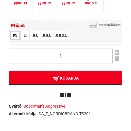
9900 Ft
9900 Ft
9900 Ft
9900 Ft
Méret
Mérettáblázat
M
L
XL
XXL
XXXL
+
-
KOSÁRBA
Gyártó:
Doberman's Aggressive
A termék kódja:
DA_T_NORDICBRAND-TS201