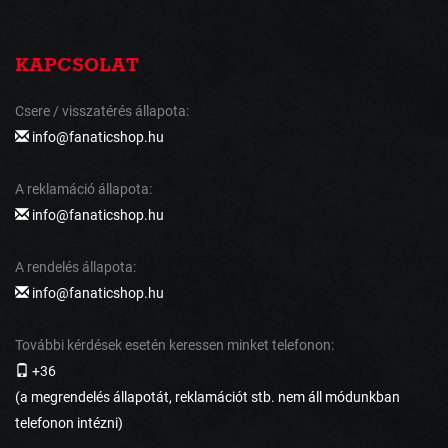
KAPCSOLAT
Csere / visszatérés állapota:
info@fanaticshop.hu
A reklamáció állapota:
info@fanaticshop.hu
A rendelés állapota:
info@fanaticshop.hu
További kérdések esetén keressen minket telefonon:
+36
(a megrendelés állapotát, reklamációt stb. nem áll módunkban
telefonon intézni)