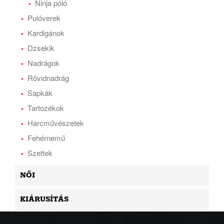
Ninja póló
Pulóverek
Kardigánok
Dzsekik
Nadrágok
Rövidnadrág
Sapkák
Tartozékok
Harcművészetek
Fehérnemű
Szettek
NŐI
KIÁRUSÍTÁS