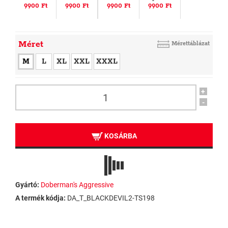
9900 Ft
9900 Ft
9900 Ft
9900 Ft
Méret
Mérettáblázat
M
L
XL
XXL
XXXL
+
-
KOSÁRBA
Gyártó:
Doberman's Aggressive
A termék kódja:
DA_T_BLACKDEVIL2-TS198