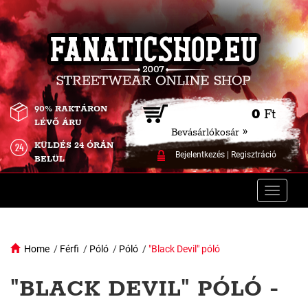
90% RAKTÁRON
0
Ft
LÉVŐ ÁRU
Bevásárlókosár »
KÜLDÉS 24 ÓRÁN
Bejelentkezés
|
Regisztráció
BELÜL
Toggle
naviga
Home
/
Férfi
/
Póló
/
Póló
/
"Black Devil" póló
"BLACK DEVIL" PÓLÓ -