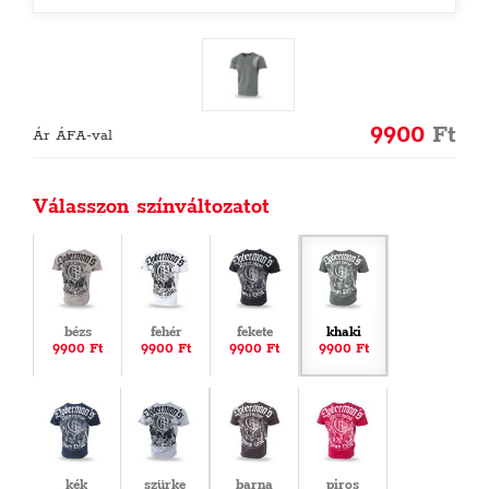
9900
Ft
Ár ÁFA-val
Válasszon színváltozatot
bézs
fehér
fekete
khaki
9900 Ft
9900 Ft
9900 Ft
9900 Ft
kék
szürke
barna
piros