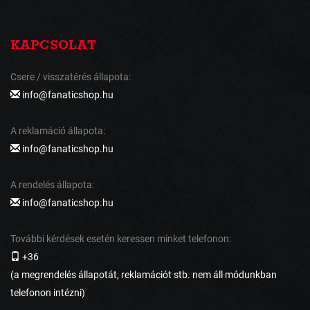
KAPCSOLAT
Csere / visszatérés állapota:
info@fanaticshop.hu
A reklamáció állapota:
info@fanaticshop.hu
A rendelés állapota:
info@fanaticshop.hu
További kérdések esetén keressen minket telefonon:
+36
(a megrendelés állapotát, reklamációt stb. nem áll módunkban
telefonon intézni)