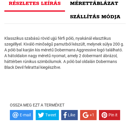
RÉSZLETES LEÍRÁS
MÉRETTÁBLÁZAT
SZÁLLÍTÁS MÓDJA
Klasszikus szabású rövid ujjú férfi póló, nyakánál elasztikus
szegéllyel. Kiváló minőségű pamutból készült, melynek súlya 200 g.
A póló bal karján kis méretű Dobermans Aggressive logó található.
A hátoldalon nagy méretű nyomat, amely 2 dobermant ábrázol,
háttérben rúnikus szimbólumok. A póló bal oldalán Dobermans
Black Devil felirattal kiegészítve.
OSSZA MEG EZT A TERMÉKET
E-mail
Tweet
Like
+1
Pin it