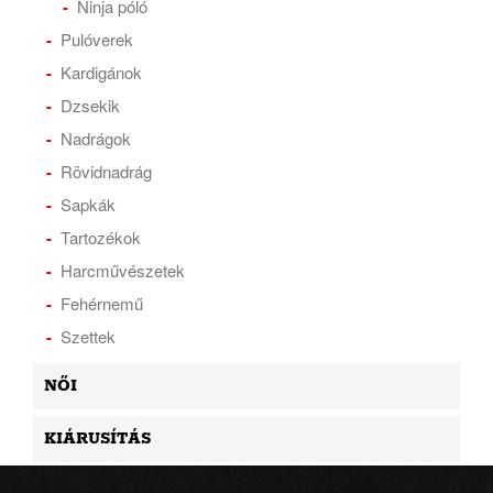
Ninja póló
Pulóverek
Kardigánok
Dzsekik
Nadrágok
Rövidnadrág
Sapkák
Tartozékok
Harcművészetek
Fehérnemű
Szettek
NŐI
KIÁRUSÍTÁS