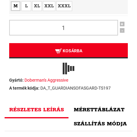
M
L
XL
XXL
XXXL
+
-
KOSÁRBA
Gyártó:
Doberman's Aggressive
A termék kódja:
DA_T_GUARDIANSOFASGARD-TS197
RÉSZLETES LEÍRÁS
MÉRETTÁBLÁZAT
SZÁLLÍTÁS MÓDJA