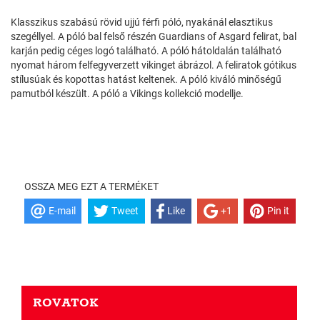
Klasszikus szabású rövid ujjú férfi póló, nyakánál elasztikus
szegéllyel. A póló bal felső részén Guardians of Asgard felirat, bal
karján pedig céges logó található. A póló hátoldalán található
nyomat három felfegyverzett vikinget ábrázol. A feliratok gótikus
stílusúak és kopottas hatást keltenek. A póló kiváló minőségű
pamutból készült. A póló a Vikings kollekció modellje.
OSSZA MEG EZT A TERMÉKET
E-mail
Tweet
Like
+1
Pin it
ROVATOK