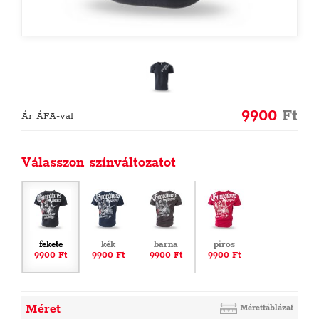
9900
Ft
Ár ÁFA-val
Válasszon színváltozatot
fekete
kék
barna
piros
9900 Ft
9900 Ft
9900 Ft
9900 Ft
Méret
Mérettáblázat