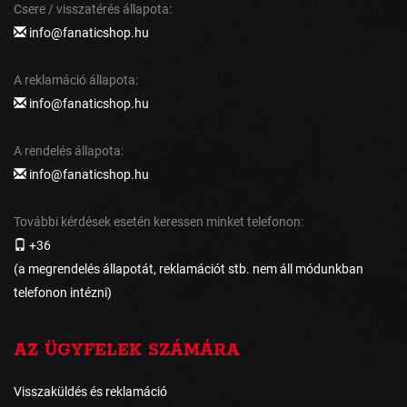
Csere / visszatérés állapota:
info@fanaticshop.hu
A reklamáció állapota:
info@fanaticshop.hu
A rendelés állapota:
info@fanaticshop.hu
További kérdések esetén keressen minket telefonon:
+36
(a megrendelés állapotát, reklamációt stb. nem áll módunkban
telefonon intézni)
AZ ÜGYFELEK SZÁMÁRA
Visszaküldés és reklamáció