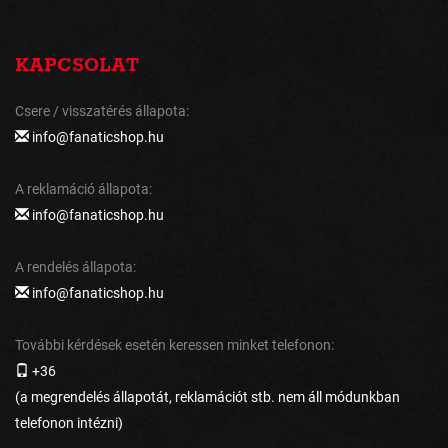
KAPCSOLAT
Csere / visszatérés állapota:
info@fanaticshop.hu
A reklamáció állapota:
info@fanaticshop.hu
A rendelés állapota:
info@fanaticshop.hu
További kérdések esetén keressen minket telefonon:
+36
(a megrendelés állapotát, reklamációt stb. nem áll módunkban
telefonon intézni)