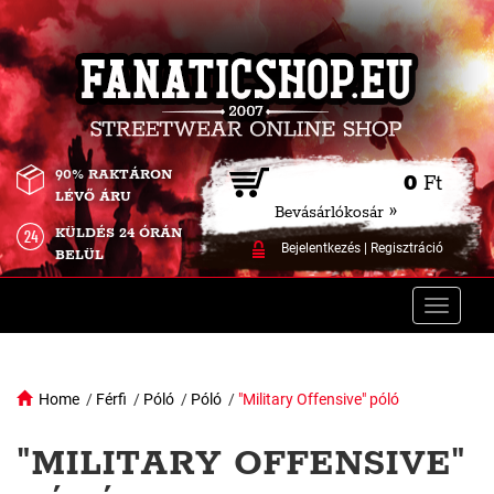
90% RAKTÁRON
0
Ft
LÉVŐ ÁRU
Bevásárlókosár »
KÜLDÉS 24 ÓRÁN
Bejelentkezés
|
Regisztráció
BELÜL
Toggle
naviga
Home
/
Férfi
/
Póló
/
Póló
/
"Military Offensive" póló
"MILITARY OFFENSIVE"