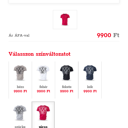
9900
Ft
Ár ÁFA-val
Válasszon színváltozatot
bézs
fehér
fekete
kék
9900 Ft
9900 Ft
9900 Ft
9900 Ft
szürke
piros