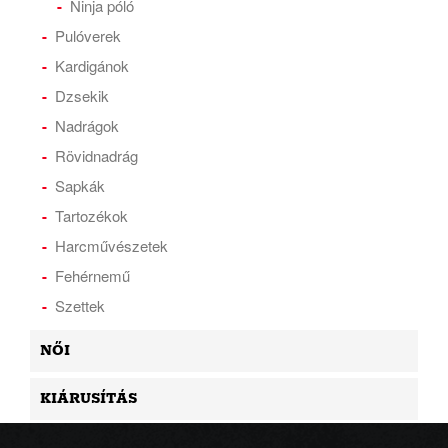
Ninja póló
Pulóverek
Kardigánok
Dzsekik
Nadrágok
Rövidnadrág
Sapkák
Tartozékok
Harcművészetek
Fehérnemű
Szettek
NŐI
KIÁRUSÍTÁS