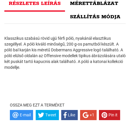
RÉSZLETES LEÍRÁS
MÉRETTÁBLÁZAT
SZÁLLÍTÁS MÓDJA
Klasszikus szabású rövid ujjú férfi póló, nyakánál elasztikus
szegéllyel. A póló kiváló minőségű, 200 g-os pamutból készült. A
póló bal karján kis méretű Dobermans Aggressive logó található. A
póló elülső oldalán az Offensive modellek tipikus ábrázolására utaló
két puskát tartó kapucnis alak található. A póló a katonai kollekció
modellje.
OSSZA MEG EZT A TERMÉKET
E-mail
Tweet
Like
+1
Pin it