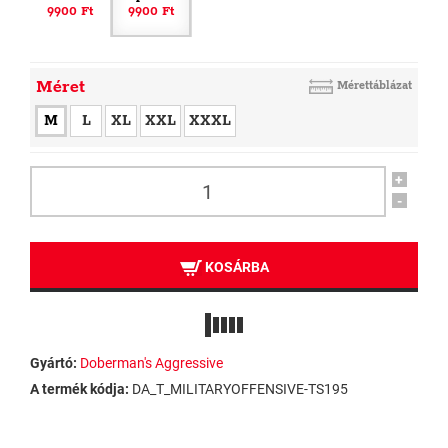
9900 Ft
9900 Ft
Méret
Mérettáblázat
M
L
XL
XXL
XXXL
+
-
KOSÁRBA
Gyártó:
Doberman's Aggressive
A termék kódja:
DA_T_MILITARYOFFENSIVE-TS195