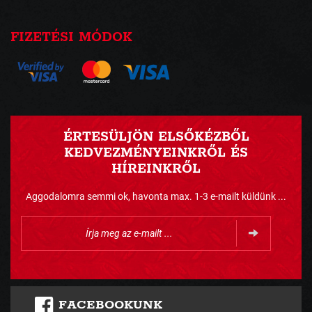
FIZETÉSI MÓDOK
ÉRTESÜLJÖN ELSŐKÉZBŐL
KEDVEZMÉNYEINKRŐL ÉS
HÍREINKRŐL
Aggodalomra semmi ok, havonta max. 1-3 e-mailt küldünk ...
FACEBOOKUNK