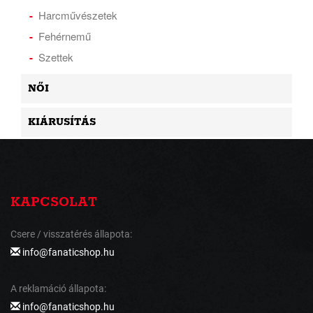
Harcművészetek
Fehérnemű
Szettek
NŐI
KIÁRUSÍTÁS
KAPCSOLAT
Csere / visszatérés állapota:
info@fanaticshop.hu
A reklamáció állapota:
info@fanaticshop.hu