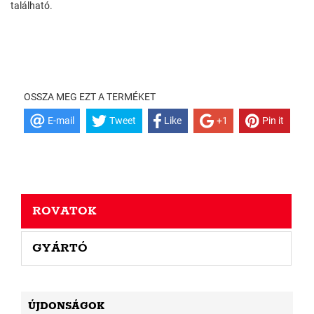
található.
OSSZA MEG EZT A TERMÉKET
E-mail
Tweet
Like
+1
Pin it
ROVATOK
GYÁRTÓ
ÚJDONSÁGOK