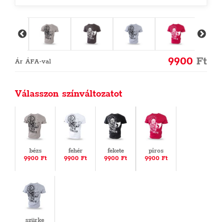
9900
Ft
Ár ÁFA-val
Válasszon színváltozatot
bézs
fehér
fekete
piros
9900 Ft
9900 Ft
9900 Ft
9900 Ft
szürke