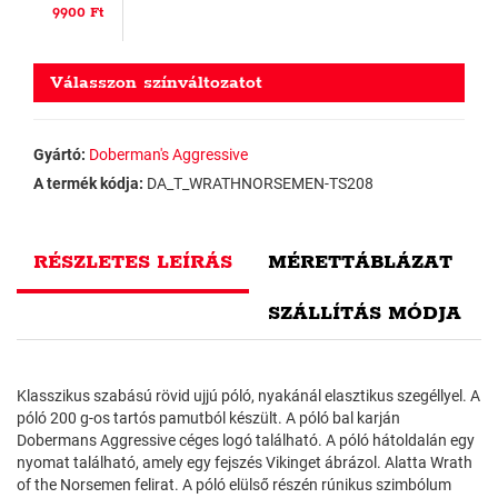
9900 Ft
Válasszon színváltozatot
Gyártó:
Doberman's Aggressive
A termék kódja:
DA_T_WRATHNORSEMEN-TS208
RÉSZLETES LEÍRÁS
MÉRETTÁBLÁZAT
SZÁLLÍTÁS MÓDJA
Klasszikus szabású rövid ujjú póló, nyakánál elasztikus szegéllyel. A
póló 200 g-os tartós pamutból készült. A póló bal karján
Dobermans Aggressive céges logó található. A póló hátoldalán egy
nyomat található, amely egy fejszés Vikinget ábrázol. Alatta Wrath
of the Norsemen felirat. A póló elülső részén rúnikus szimbólum