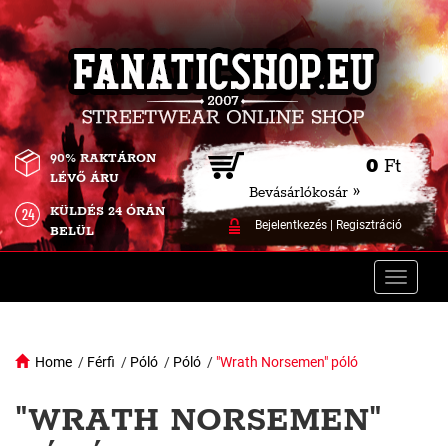
90% RAKTÁRON
0
Ft
LÉVŐ ÁRU
Bevásárlókosár »
KÜLDÉS 24 ÓRÁN
Bejelentkezés
|
Regisztráció
BELÜL
Toggle
naviga
Home
/
Férfi
/
Póló
/
Póló
/
"Wrath Norsemen" póló
"WRATH NORSEMEN"