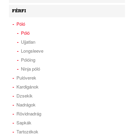
FÉRFI
Póló
Póló
Ujjatlan
Longsleeve
Pólóing
Ninja póló
Pulóverek
Kardigánok
Dzsekik
Nadrágok
Rövidnadrág
Sapkák
Tartozékok