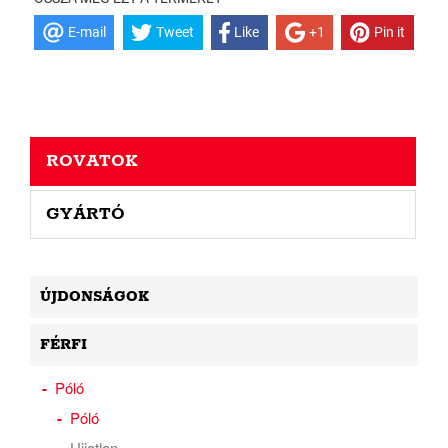
E-mail
Tweet
Like
+1
Pin it
ROVATOK
GYÁRTÓ
ÚJDONSÁGOK
FÉRFI
Póló
Póló
Ujjatlan