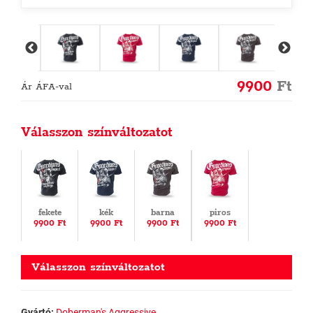
9900
Ft
Ár ÁFA-val
Válasszon színváltozatot
fekete
kék
barna
piros
9900 Ft
9900 Ft
9900 Ft
9900 Ft
Válasszon színváltozatot
Gyártó:
Doberman's Aggressive