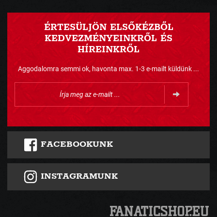
ÉRTESÜLJÖN ELSŐKÉZBŐL
KEDVEZMÉNYEINKRŐL ÉS
HÍREINKRŐL
Aggodalomra semmi ok, havonta max. 1-3 e-mailt küldünk ...
FACEBOOKUNK
INSTAGRAMUNK