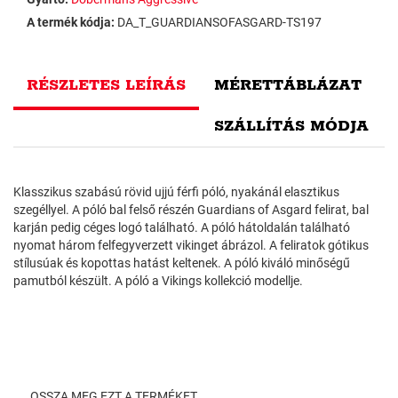
A termék kódja:
DA_T_GUARDIANSOFASGARD-TS197
RÉSZLETES LEÍRÁS
MÉRETTÁBLÁZAT
SZÁLLÍTÁS MÓDJA
Klasszikus szabású rövid ujjú férfi póló, nyakánál elasztikus
szegéllyel. A póló bal felső részén Guardians of Asgard felirat, bal
karján pedig céges logó található. A póló hátoldalán található
nyomat három felfegyverzett vikinget ábrázol. A feliratok gótikus
stílusúak és kopottas hatást keltenek. A póló kiváló minőségű
pamutból készült. A póló a Vikings kollekció modellje.
OSSZA MEG EZT A TERMÉKET