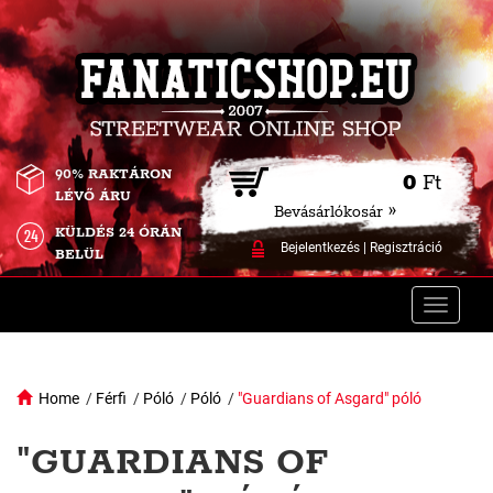
90% RAKTÁRON
0
Ft
LÉVŐ ÁRU
Bevásárlókosár »
KÜLDÉS 24 ÓRÁN
Bejelentkezés
|
Regisztráció
BELÜL
Toggle
naviga
Home
/
Férfi
/
Póló
/
Póló
/
"Guardians of Asgard" póló
"GUARDIANS OF