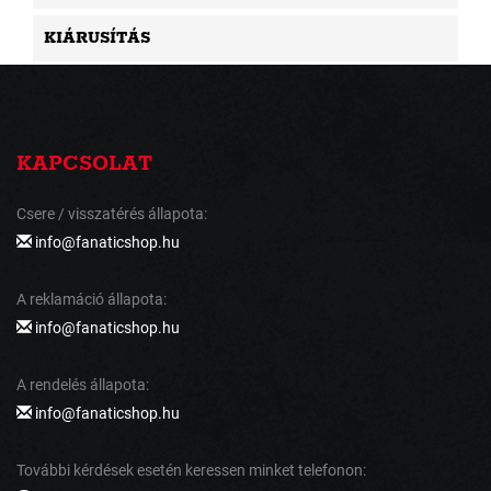
KIÁRUSÍTÁS
KAPCSOLAT
Csere / visszatérés állapota:
info@fanaticshop.hu
A reklamáció állapota:
info@fanaticshop.hu
A rendelés állapota:
info@fanaticshop.hu
További kérdések esetén keressen minket telefonon: