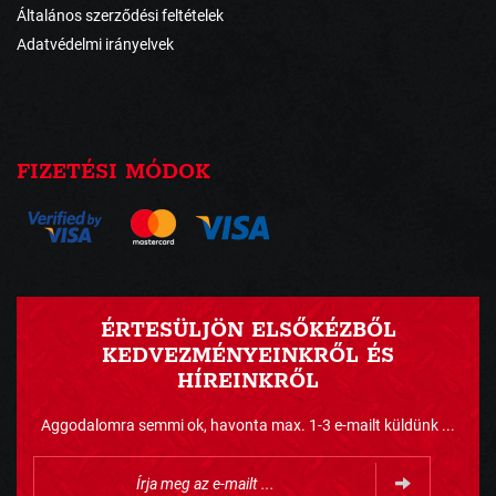
Általános szerződési feltételek
Adatvédelmi irányelvek
FIZETÉSI MÓDOK
ÉRTESÜLJÖN ELSŐKÉZBŐL
KEDVEZMÉNYEINKRŐL ÉS
HÍREINKRŐL
Aggodalomra semmi ok, havonta max. 1-3 e-mailt küldünk ...