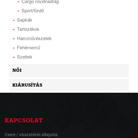
Cargo rövidnadrág
Sport/fürdő
Sapkák
Tartozékok
Harcművészetek
Fehérnemű
Szettek
NŐI
KIÁRUSÍTÁS
KAPCSOLAT
Csere / visszatérés állapota: