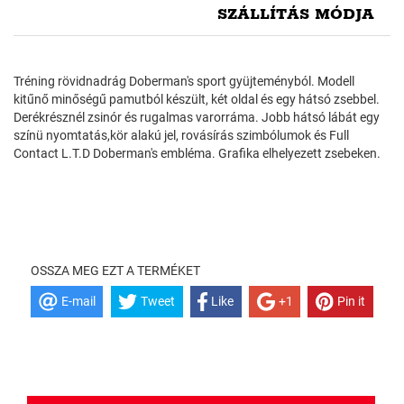
SZÁLLÍTÁS MÓDJA
Tréning rövidnadrág Doberman's sport gyüjteményból. Modell
kitűnő minőségű pamutból készült, két oldal és egy hátsó zsebbel.
Derékrésznél zsinór és rugalmas varorráma. Jobb hátsó lábát egy
színü nyomtatás,kör alakú jel, rovásírás szimbólumok és Full
Contact L.T.D Doberman's embléma. Grafika elhelyezett zsebeken.
OSSZA MEG EZT A TERMÉKET
E-mail
Tweet
Like
+1
Pin it