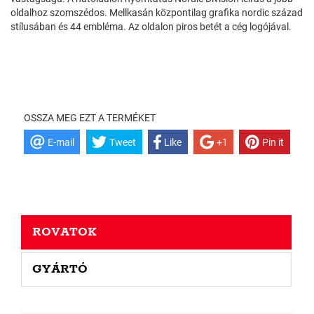
oldalhoz szomszédos. Mellkasán központilag grafika nordic század
stílusában és 44 embléma. Az oldalon piros betét a cég logójával.
OSSZA MEG EZT A TERMÉKET
E-mail
Tweet
Like
+1
Pin it
ROVATOK
GYÁRTÓ