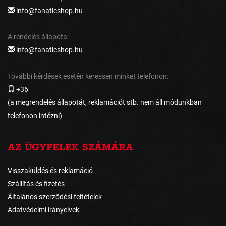
info@fanaticshop.hu
A rendelés állapota:
info@fanaticshop.hu
További kérdések esetén keressen minket telefonon:
+36
(a megrendelés állapotát, reklamációt stb. nem áll módunkban
telefonon intézni)
AZ ÜGYFELEK SZÁMÁRA
Visszaküldés és reklamáció
Szállítás és fizetés
Általános szerződési feltételek
Adatvédelmi irányelvek