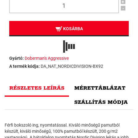
+
-
KOSÁRBA
Gyártó:
Doberman's Aggressive
A termék kódja:
DA_NAT_NORDICDIVISION-BX92
RÉSZLETES LEÍRÁS
MÉRETTÁBLÁZAT
SZÁLLÍTÁS MÓDJA
Férfi bokszoló ing, nyomtatással. Kiváló minőségű pamutból
készült, kiváló minőségű, 100% pamutból készült, 200 g/m2
vastagságú. A hátoldalon nyomtatás Nordic Division leírás a jobb