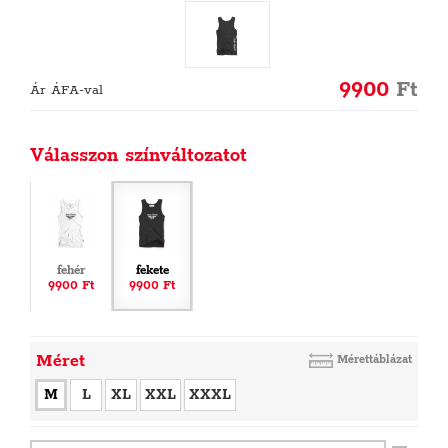
9900
Ft
Ár ÁFA-val
Válasszon színváltozatot
fehér
fekete
9900 Ft
9900 Ft
Méret
Mérettáblázat
M
L
XL
XXL
XXXL