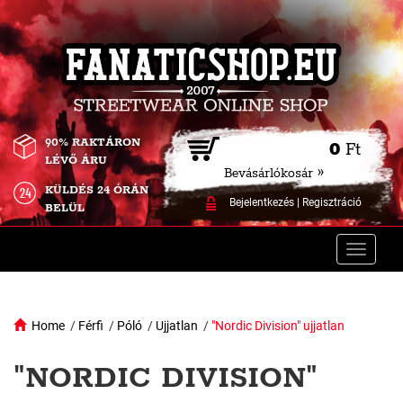
90% RAKTÁRON
0
Ft
LÉVŐ ÁRU
Bevásárlókosár »
KÜLDÉS 24 ÓRÁN
Bejelentkezés
|
Regisztráció
BELÜL
Toggle
naviga
Home
/
Férfi
/
Póló
/
Ujjatlan
/
"Nordic Division" ujjatlan
"NORDIC DIVISION"