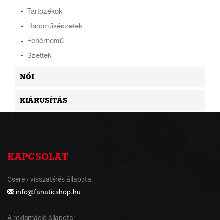
Tartozékok
Harcművészetek
Fehérnemű
Szettek
NŐI
KIÁRUSÍTÁS
KAPCSOLAT
Csere / visszatérés állapota:
info@fanaticshop.hu
A reklamáció állapota: