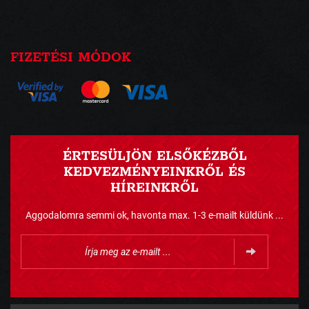
FIZETÉSI MÓDOK
ÉRTESÜLJÖN ELSŐKÉZBŐL
KEDVEZMÉNYEINKRŐL ÉS
HÍREINKRŐL
Aggodalomra semmi ok, havonta max. 1-3 e-mailt küldünk ...