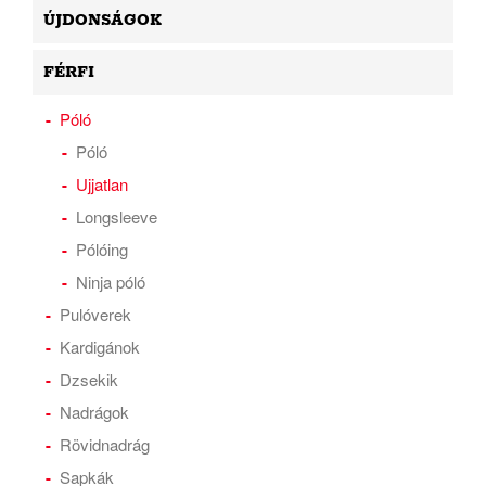
ÚJDONSÁGOK
FÉRFI
Póló
Póló
Ujjatlan
Longsleeve
Pólóing
Ninja póló
Pulóverek
Kardigánok
Dzsekik
Nadrágok
Rövidnadrág
Sapkák