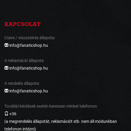
KAPCSOLAT
Csere / visszatérés állapota:
info@fanaticshop.hu
A reklamáció állapota:
info@fanaticshop.hu
A rendelés állapota:
info@fanaticshop.hu
További kérdések esetén keressen minket telefonon:
+36
(a megrendelés állapotát, reklamációt stb. nem áll módunkban
telefonon intézni)