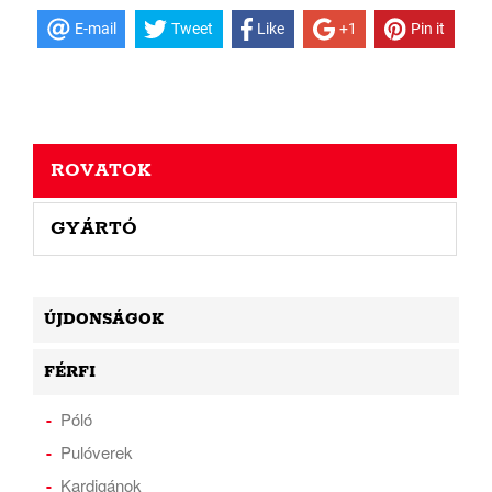
E-mail
Tweet
Like
+1
Pin it
ROVATOK
GYÁRTÓ
ÚJDONSÁGOK
FÉRFI
Póló
Pulóverek
Kardigánok