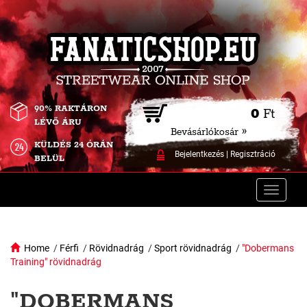
90% RAKTÁRON
0
Ft
LÉVŐ ÁRU
Bevásárlókosár »
KÜLDÉS 24 ÓRÁN
Bejelentkezés
|
Regisztráció
BELÜL
Toggle
naviga
Home
/
Férfi
/
Rövidnadrág
/
Sport rövidnadrág
/
"Dobermans
Training" rövidnadrág
"DOBERMANS