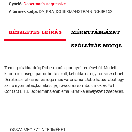
Gyártó:
Doberman's Aggressive
A termék kódja:
DA_KRA_DOBERMANSTRAINING-SP152
RÉSZLETES LEÍRÁS
MÉRETTÁBLÁZAT
SZÁLLÍTÁS MÓDJA
Tréning rövidnadrág Doberman's sport gyüjteményból. Modell
kitűnő minőségű pamutból készült, két oldal és egy hátsó zsebbel.
Derékrésznél zsinór és rugalmas varorráma. Jobb hátsó lábát egy
színü nyomtatás,kör alakú jel, rovásírás szimbólumok és Full
Contact L.T.D Doberman's embléma. Grafika elhelyezett zsebeken.
OSSZA MEG EZT A TERMÉKET