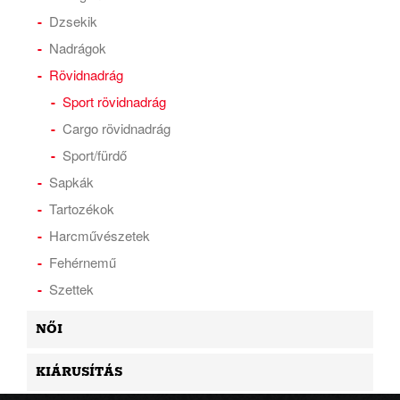
Dzsekik
Nadrágok
Rövidnadrág
Sport rövidnadrág
Cargo rövidnadrág
Sport/fürdő
Sapkák
Tartozékok
Harcművészetek
Fehérnemű
Szettek
NŐI
KIÁRUSÍTÁS