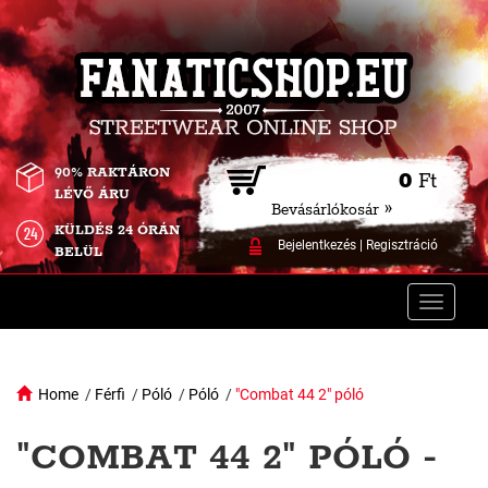
90% RAKTÁRON
0
Ft
LÉVŐ ÁRU
Bevásárlókosár »
KÜLDÉS 24 ÓRÁN
Bejelentkezés
|
Regisztráció
BELÜL
Toggle
naviga
Home
/
Férfi
/
Póló
/
Póló
/
"Combat 44 2" póló
"COMBAT 44 2" PÓLÓ -