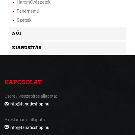
Harcművészetek
Fehérnemű
Szettek
NŐI
KIÁRUSÍTÁS
KAPCSOLAT
Csere / visszatérés állapota:
info@fanaticshop.hu
A reklamáció állapota:
info@fanaticshop.hu