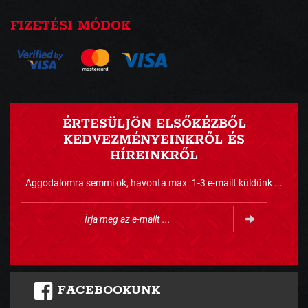
FIZETÉSI MÓDOK
ÉRTESÜLJÖN ELSŐKÉZBŐL
KEDVEZMÉNYEINKRŐL ÉS
HÍREINKRŐL
Aggodalomra semmi ok, havonta max. 1-3 e-mailt küldünk ...
FACEBOOKUNK