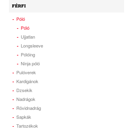
FÉRFI
Póló
Póló
Ujjatlan
Longsleeve
Pólóing
Ninja póló
Pulóverek
Kardigánok
Dzsekik
Nadrágok
Rövidnadrág
Sapkák
Tartozékok