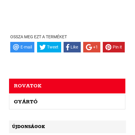
OSSZA MEG EZT A TERMÉKET
E-mail
Tweet
Like
+1
Pin it
ROVATOK
GYÁRTÓ
ÚJDONSÁGOK