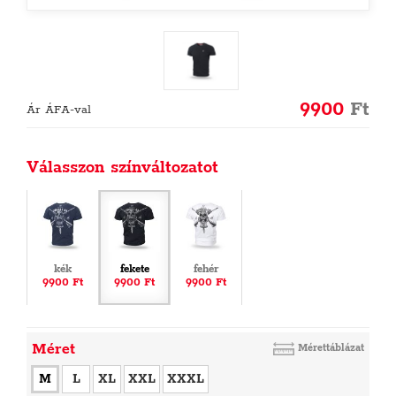
9900
Ft
Ár ÁFA-val
Válasszon színváltozatot
kék
fekete
fehér
9900 Ft
9900 Ft
9900 Ft
Méret
Mérettáblázat
M
L
XL
XXL
XXXL